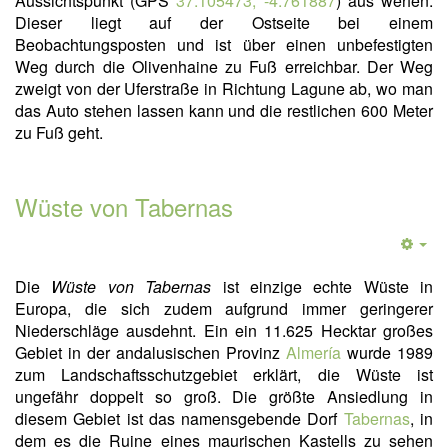
Aussichtspunkt (GPS
37.105473, -4.761887
) aus werfen.
Dieser liegt auf der Ostseite bei einem
Beobachtungsposten und ist über einen unbefestigten
Weg durch die Olivenhaine zu Fuß erreichbar. Der Weg
zweigt von der Uferstraße in Richtung Lagune ab, wo man
das Auto stehen lassen kann und die restlichen 600 Meter
zu Fuß geht.
Wüste von Tabernas
Die
Wüste von Tabernas
ist einzige echte Wüste in
Europa, die sich zudem aufgrund immer geringerer
Niederschläge ausdehnt. Ein ein 11.625 Hecktar großes
Gebiet in der andalusischen Provinz
Almería
wurde 1989
zum Landschaftsschutzgebiet erklärt, die Wüste ist
ungefähr doppelt so groß. Die größte Ansiedlung in
diesem Gebiet ist das namensgebende Dorf
Tabernas
, in
dem es die Ruine eines maurischen Kastells zu sehen