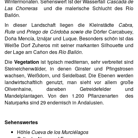
Wintermonaten. Sehenswert ist der Wasserfall
Cascada de
Las Chorreras
und die malerische Schlucht des Río
Bailón.
In dieser Landschaft liegen die Kleinstädte
Cabra,
Rute
und
Priego de Córdoba sowie die
Dörfer Carcabuey,
Doña Mencía, Iznájar und Luque. Besonders schön ist das
Weiße Dorf Zuheros mit seiner markanten Silhouette und
der Lage am Cañon des
Río Bailón
.
Die
Vegetation
ist typisch mediterran, sehr verbreitet sind
Steineichenwälder, in denen Ginster und Pfingstrosen
wachsen, Weißdorn, und Seidelbast. Die Ebenen werden
landwirtschaftlich genutzt, man sieht vor allem große
Olivenhaine, daneben Getreidefelder und
Mandelplantagen. Von den 1.200 Pflanzenarten des
Naturparks sind 29 endemisch in Andalusien.
Sehenswertes
Höhle
Cueva de los Murciélagos