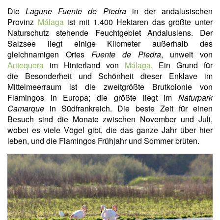
Die
Lagune Fuente de Piedra
in der andalusischen
Provinz
Málaga
ist mit 1.400 Hektaren das größte unter
Naturschutz stehende Feuchtgebiet Andalusiens. Der
Salzsee liegt einige Kilometer außerhalb des
gleichnamigen Ortes
Fuente de Piedra
, unweit von
Antequera
im Hinterland von
Málaga
. Ein Grund für
die Besonderheit und Schönheit dieser Enklave im
Mittelmeerraum ist die zweitgrößte Brutkolonie von
Flamingos in Europa; die größte liegt im
Naturpark
Camarque
in Südfrankreich. Die beste Zeit für einen
Besuch sind die Monate zwischen November und Juli,
wobei es viele Vögel gibt, die das ganze Jahr über hier
leben, und die Flamingos Frühjahr und Sommer brüten.