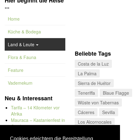
Hier beginnt die Reise
...
Home
Küche & Bodega
Land & Leute
Beliebte Tags
Flora & Fauna
Costa de la Luz
Feature
La Palma
Vademekum
Sierra de Huétor
Teneriffa
Blaue Flagge
Neu & Interessant
Wüste von Tabernas
Tarifa – 14 Kilometer vor
Cáceres
Sevilla
Afrika
Mauraca – Kastanienfest in
Los Alcornocales
Capileira
Valle del Poqueira
Naturbadewannen von
Bolonia
Cookies erleichtern die Bereitstellung