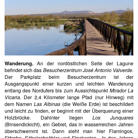
Wanderung.
An der nordöstlichen Seite der Lagune
befindet sich das
Besucherzentrum José Antonio Valverde
.
Der Parkplatz beim Besucherzentrum ist der
Ausgangspunkt einer kurzen und leichten Wanderung
entlang des Nordufers bis zum Aussichtspunkt
Mirador La
Vicaria
. Der 2,4 Kilometer lange Pfad (nur Hinweg) mit
dem Namen
Las Albinas
(die Weiße Erde) ist beschildert
und leicht zu finden, er beginnt mit der Überquerung einer
Holzbrücke. Dahinter liegen
Los Junquares
(Binsendickicht), ein Gebiet, das in wasserreichen Jahren
überschwemmt ist. Dann sieht man hier Flamingos,
Störche, Säbelschnäbler und Stockenten. In den Jahren