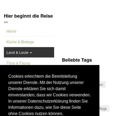
Hier beginnt die Reise
...
Home
Küche & Bodega
Land & Leute
Beliebte Tags
Flora & Fauna
Rezept
Feature
Käsespezialitäten
Cookies erleichtern die Bereitstellung
unserer Dienste. Mit der Nutzung unserer
Vademekum
Blaue Flagge
Oliven
Dienste erklären Sie sich damit
Naturdenkmal
einverstanden, dass wir Cookies verwenden.
Valle del Poqueira
In unserer Datenschutzerklärung finden Sie
Informationen dazu, wie Sie diese Seite
Gran Canaria
La Rioja
ohne Cookies nutzen können.