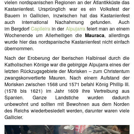
vielen nordspanischen Regionen an der Atlantikküste das
Kastanienfest. Ursprünglich war es ein Volksfest der
Bauern in Gallicien, inzwischen hat das Kastanienfest
auch international Nachahmung gefunden. Auch
im Bergdorf
Capileira
in der
Alpujarra
feiert man an einem
Wochenende um Allerheiligen die
Mauraca
, allerdings
wurde hier das nordspanische Kastanienfest nicht einfach
übernommen.
Nach der Eroberung der Iberischen Halbinsel durch die
Katholischen Könige war die gebirgige Alpujarra eines der
letzten Rückzugsgebiete der Morisken – zum Christentum
zwangskonvertierte Mauren. Nach einem Aufstand der
Morisken zwischen 1568 und 1571 befahl König Phillip III.
(1578 bis 1621) im Jahr 1609 ihre Vertreibung aus
Spanien. Ganze Landstiche wurden dadurch
unbewohnt und sollten mit Bewohnen aus dem Norden
des Reichs wiederbesiedelt werden, darunter waren viele
Gallicier.