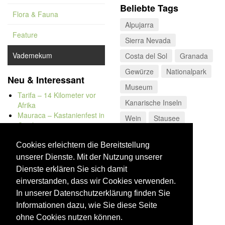
Beliebte Tags
Flora & Fauna
Alpujarra
Feature
Sierra Nevada
Vademekum
Costa del Sol
Granada
Gewürze
Nationalpark
Neu & Interessant
Museum
Tarifa – 14 Kilometer vor
Kanarische Inseln
Afrika
Mauraca – Kastanienfest in
Wein
Stausee
Capileira
Naturbadewannen von
Bolonia
Cookies erleichtern die Bereitstellung
Kap Trafalgar
unserer Dienste. Mit der Nutzung unserer
Düne von Bolonia
Dienste erklären Sie sich damit
einverstanden, dass wir Cookies verwenden.
In unserer Datenschutzerklärung finden Sie
Informationen dazu, wie Sie diese Seite
ohne Cookies nutzen können.