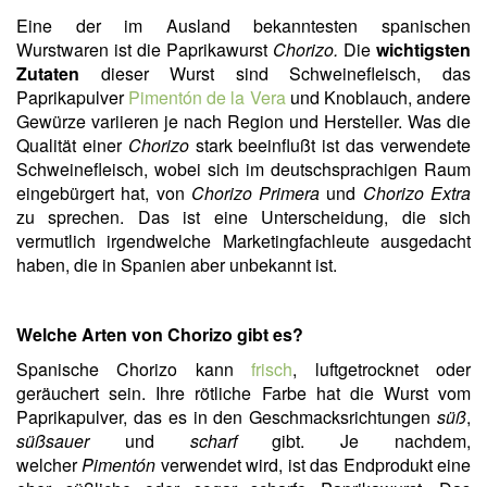
Eine der im Ausland bekanntesten spanischen
Wurstwaren ist die Paprikawurst
Chorizo.
Die
wichtigsten
Zutaten
dieser Wurst sind Schweinefleisch, das
Paprikapulver
Pimentón de la Vera
und Knoblauch, andere
Gewürze variieren je nach Region und Hersteller. Was die
Qualität einer
Chorizo
stark beeinflußt ist das verwendete
Schweinefleisch, wobei sich im deutschsprachigen Raum
eingebürgert hat, von
Chorizo Primera
und
Chorizo Extra
zu sprechen. Das ist eine Unterscheidung, die sich
vermutlich irgendwelche Marketingfachleute ausgedacht
haben, die in Spanien aber unbekannt ist.
Welche Arten von Chorizo gibt es?
Spanische Chorizo kann
frisch
, luftgetrocknet oder
geräuchert sein. Ihre rötliche Farbe hat die Wurst vom
Paprikapulver, das es in den Geschmacksrichtungen
süß
,
süßsauer
und
scharf
gibt. Je nachdem,
welcher
Pimentón
verwendet wird, ist das Endprodukt eine