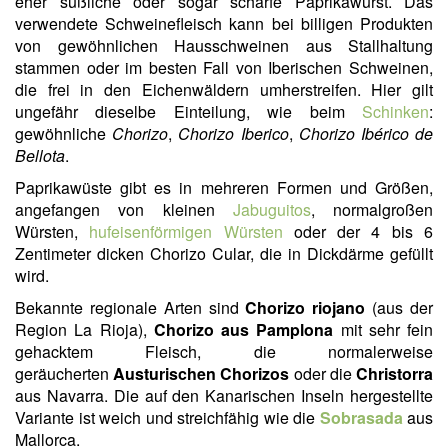
eher süßliche oder sogar scharfe Paprikawurst. Das
verwendete Schweinefleisch kann bei billigen Produkten
von gewöhnlichen Hausschweinen aus Stallhaltung
stammen oder im besten Fall von Iberischen Schweinen,
die frei in den Eichenwäldern umherstreifen. Hier gilt
ungefähr dieselbe Einteilung, wie beim
Schinken
:
gewöhnliche
Chorizo
,
Chorizo Iberico
,
Chorizo Ibérico de
Bellota
.
Paprikawüste gibt es in mehreren Formen und Größen,
angefangen von kleinen
Jabuguitos
, normalgroßen
Würsten,
hufeisenförmigen Würsten
oder der 4 bis 6
Zentimeter dicken Chorizo Cular, die in Dickdärme gefüllt
wird.
Bekannte regionale Arten sind
Chorizo riojano
(aus der
Region La Rioja),
Chorizo aus Pamplona
mit sehr fein
gehacktem Fleisch, die normalerweise
geräucherten
Austurischen Chorizos
oder die
Christorra
aus Navarra. Die auf den Kanarischen Inseln hergestellte
Variante ist weich und streichfähig wie die
Sobrasada
aus
Mallorca.