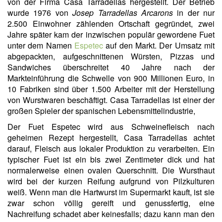
von der Firma Casa Tarradellas hergestellt. Der Betrieb
wurde 1976 von
Josep Tarradellas Arcarons
in der nur
2.500 Einwohner zählenden Ortschaft gegründet, zwei
Jahre später kam der inzwischen populär gewordene Fuet
unter dem Namen
Espetec
auf den Markt. Der Umsatz mit
abgepackten, aufgeschnittenen Würsten, Pizzas und
Sandwiches überschreitet 40 Jahre nach der
Markteinführung die Schwelle von 900 Millionen Euro, in
10 Fabriken sind über 1.500 Arbeiter mit der Herstellung
von Wurstwaren beschäftigt. Casa Tarradellas ist einer der
großen Spieler der spanischen Lebensmittelindustrie,
Der Fuet Espetec wird aus Schweinefleisch nach
geheimen Rezept hergestellt, Casa Tarradellas achtet
darauf, Fleisch aus lokaler Produktion zu verarbeiten. Ein
typischer Fuet ist ein bis zwei Zentimeter dick und hat
normalerweise einen ovalen Querschnitt. Die Wursthaut
wird bei der kurzen Reifung aufgrund von Pilzkulturen
weiß. Wenn man die Hartwurst im Supermarkt kauft, ist sie
zwar schon völlig gereift und genussfertig, eine
Nachreifung schadet aber keinesfalls; dazu kann man den