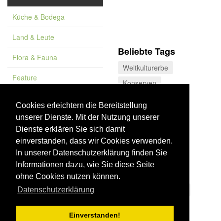
Küche & Bodega
Land & Leute
Beliebte Tags
Flora & Fauna
Weltkulturerbe
Feature
Konserven
Vademekum
Sehenswürdigkeit
Cookies erleichtern die Bereitstellung
Sierra de Castril
unserer Dienste. Mit der Nutzung unserer
Wurstwaren
Dienste erklären Sie sich damit
einverstanden, dass wir Cookies verwenden.
Valle del Poqueira
In unserer Datenschutzerklärung finden Sie
Fiesta
Informationen dazu, wie Sie diese Seite
Montes de Málaga
ohne Cookies nutzen können.
Sierra de las Nieves
Datenschutzerklärung
Museum
Einverstanden!