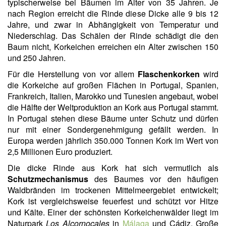
typischerweise bei Bäumen im Alter von 35 Jahren. Je
nach Region erreicht die Rinde diese Dicke alle 9 bis 12
Jahre, und zwar in Abhängigkeit von Temperatur und
Niederschlag. Das Schälen der Rinde schädigt die den
Baum nicht, Korkeichen erreichen ein Alter zwischen 150
und 250 Jahren.
Für die Herstellung von vor allem
Flaschenkorken
wird
die Korkeiche auf großen Flächen in Portugal, Spanien,
Frankreich, Italien, Marokko und Tunesien angebaut, wobei
die Hälfte der Weltproduktion an Kork aus Portugal stammt.
In Portugal stehen diese Bäume unter Schutz und dürfen
nur mit einer Sondergenehmigung gefällt werden. In
Europa werden jährlich 350.000 Tonnen Kork im Wert von
2,5 Millionen Euro produziert.
Die dicke Rinde aus Kork hat sich vermutlich als
Schutzmechanismus
des Baumes vor den häufigen
Waldbränden im trockenen Mittelmeergebiet entwickelt;
Kork ist vergleichsweise feuerfest und schützt vor Hitze
und Kälte. Einer der schönsten Korkeichenwälder liegt im
Naturpark
Los Alcornocales
in
Málaga
und Cádiz. Große