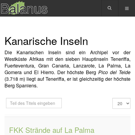
Kanarische Inseln
Die Kanarischen Inseln sind ein Archipel vor der
Westküste Afrikas mit den sieben Hauptinseln Teneriffa,
Fuerteventura, Gran Canaria, Lanzarote, La Palma, La
Gomera und El Hierro. Der höchste Berg
Pico del Teide
(3.718 m) liegt auf Teneriffa, er ist gleichzeitig der höchste
Berg Spaniens.
Teil
Anzeige
des
#
Titels
eingeben
FKK Strände auf La Palma