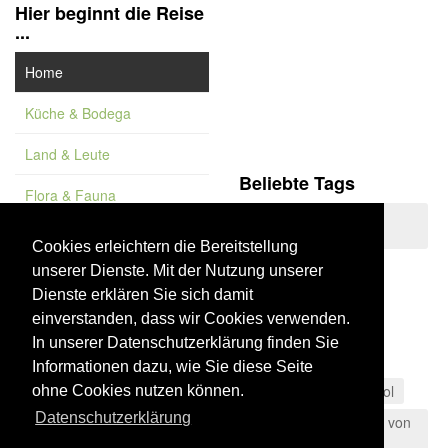
Hier beginnt die Reise
...
Home
Küche & Bodega
Land & Leute
Beliebte Tags
Flora & Fauna
Sierras de Tejeda,
Feature
Almijara y Alhama
Cookies erleichtern die Bereitstellung
Andalusien
unserer Dienste. Mit der Nutzung unserer
Vademekum
Dienste erklären Sie sich damit
Costa de la Luz
einverstanden, dass wir Cookies verwenden.
Cáceres
Wein
In unserer Datenschutzerklärung finden Sie
Naturpark
Stadt
Informationen dazu, wie Sie diese Seite
Cádiz
Costa del Sol
ohne Cookies nutzen können.
Datenschutzerklärung
Naturpark der Straße von
Gibraltar