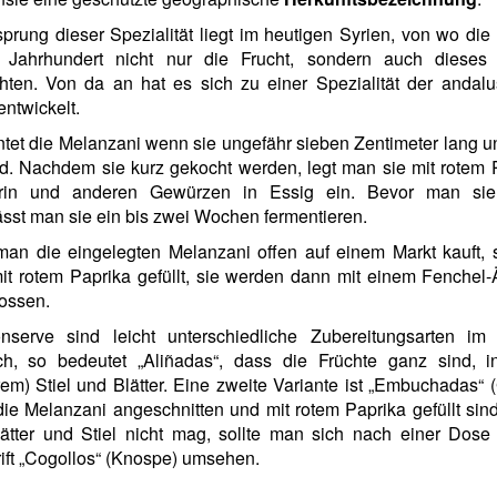
prung dieser Spezialität liegt im heutigen Syrien, von wo di
 Jahrhundert nicht nur die Frucht, sondern auch dieses
hten. Von da an hat es sich zu einer Spezialität der andal
ntwickelt.
tet die Melanzani wenn sie ungefähr sieben Zentimeter lang 
nd. Nachdem sie kurz gekocht werden, legt man sie mit rotem 
in und anderen Gewürzen in Essig ein. Bevor man si
ässt man sie ein bis zwei Wochen fermentieren.
an die eingelegten Melanzani offen auf einem Markt kauft, s
it rotem Paprika gefüllt, sie werden dann mit einem Fenchel
ossen.
nserve sind leicht unterschiedliche Zubereitungsarten im
ich, so bedeutet „Aliñadas“, dass die Früchte ganz sind, i
em) Stiel und Blätter. Eine zweite Variante ist „Embuchadas“ (G
ie Melanzani angeschnitten und mit rotem Paprika gefüllt si
ätter und Stiel nicht mag, sollte man sich nach einer Dose 
ift
„Cogollos“ (Knospe) umsehen.