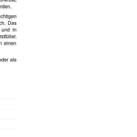
rden.
chtigen
ch. Das
 und in
tfüller.
n einen
der als