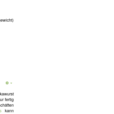
ewicht)
awurst
r fertig
chäften
s
kann