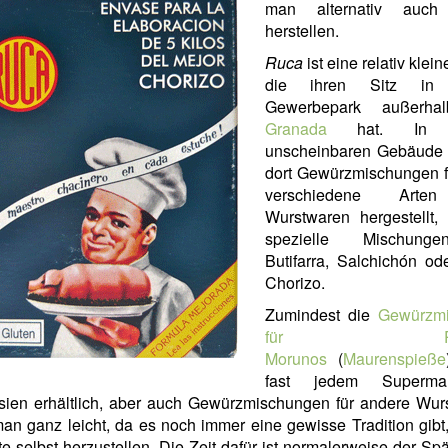
man alternativ auch 
herstellen.
Ruca
ist eine relativ klei
die ihren Sitz in
Gewerbepark außerha
Granada
hat. In e
unscheinbaren Gebäude
dort Gewürzmischungen fü
verschiedene Arte
Wurstwaren hergestellt, 
spezielle Mischung
Butifarra, Salchichón od
Chorizo.
Zumindest die
Gewürzm
für Pinc
Morunos
(
Maurenspieße
fast jedem Superma
sien erhältlich, aber auch Gewürzmischungen für andere Wur
man ganz leicht, da es noch immer eine gewisse Tradition gibt
e selbst herzustellen. Die Zeit dafür ist normalerweise der Spä