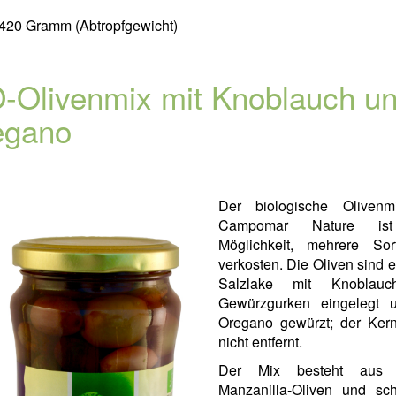
420 Gramm (Abtropfgewicht)
-Olivenmix mit Knoblauch u
egano
Der biologische Oliven
Campomar Nature is
Möglichkeit, mehrere So
verkosten. Die Oliven sind e
Salzlake mit Knoblau
Gewürzgurken eingelegt 
Oregano gewürzt; der Ker
nicht entfernt.
Der Mix besteht aus 
Manzanilla-Oliven und sc