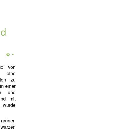
nd
mix von
t eine
rten zu
in einer
ch und
und mit
n wurde
grünen
hwarzen