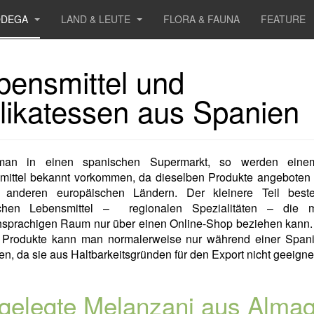
ODEGA
LAND & LEUTE
FLORA & FAUNA
FEATURE
bensmittel und
likatessen aus Spanien
man in einen spanischen Supermarkt, so werden einem
mittel bekannt vorkommen, da dieselben Produkte angeboten
 anderen europäischen Ländern. Der kleinere Teil best
chen Lebensmittel – regionalen Spezialitäten – die
hsprachigen Raum nur über einen Online-Shop beziehen kann.
 Produkte kann man normalerweise nur während einer Spani
en, da sie aus Haltbarkeitsgründen für den Export nicht geeignet
gelegte Melanzani aus Alma