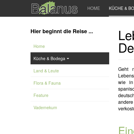
HOME
KÜCHE & B
Le
Hier beginnt die Reise ...
De
Home
Küche & Bodega
Geht 
Land & Leute
Lebens
wie in
Flora & Fauna
spanis
deutsc
Feature
andere
Vademekum
verkost
Ein