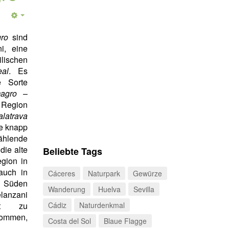
ro
sind
i, eine
ilischen
al
. Es
e Sorte
agro
–
r Region
trava
e knapp
ählende
 die alte
Beliebte Tags
egion in
 auch in
Cáceres
Naturpark
Gewürze
 Süden
Wanderung
Huelva
Sevilla
lanzani
rt zu
Cádiz
Naturdenkmal
mmen,
Costa del Sol
Blaue Flagge