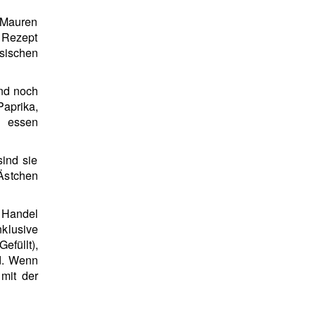
e Mauren
 Rezept
usischen
und noch
Paprika,
e essen
ind sie
-Ästchen
 Handel
nklusive
efüllt),
nd. Wenn
mit der