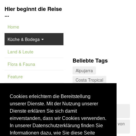
Hier beginnt die Reise
...
Home
Küche & Bodega
Land & Leute
Beliebte Tags
Flora & Fauna
Alpujarra
Feature
Costa Tropical
Vademekum
Naturschutzgebiet
Cookies erleichtern die Bereitstellung
Huelva
unserer Dienste. Mit der Nutzung unserer
Sierras de Tejeda,
Dienste erklären Sie sich damit
Almijara y Alhama
einverstanden, dass wir Cookies verwenden.
Naturpark der Straße von
In unserer Datenschutzerklärung finden Sie
Gibraltar
Informationen dazu, wie Sie diese Seite