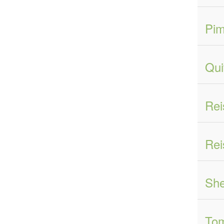
Pim
Qui
Rei
Rei
She
Tom