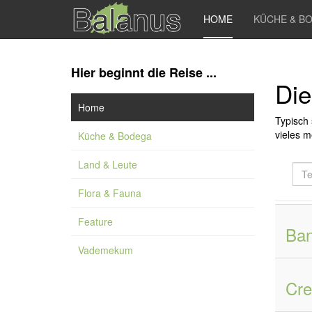
HOME
KÜCHE & B
Hier beginnt die Reise ...
Die
Home
Typisch 
vieles me
Küche & Bodega
Land & Leute
Teil
des
Flora & Fauna
Tite
ein
Feature
Ba
Vademekum
Cre