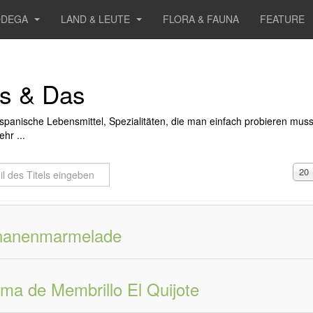
ODEGA
LAND & LEUTE
FLORA & FAUNA
FEATURE
s & Das
spanische Lebensmittel, Spezialitäten, die man einfach probieren mus
hr ...
Anz
20
#
ls
geben
nanenmarmelade
ma de Membrillo El Quijote