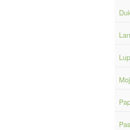
Dul
Lan
Lup
Moj
Pap
Pas