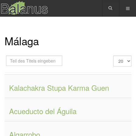
Málaga
Teil
Anzeige
des
#
Titels
eingeben
Kalachakra Stupa Karma Guen
Acueducto del Águila
Algarrobo