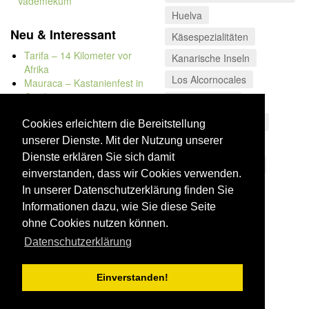
Vademekum
Huelva
Neu & Interessant
Käsespezialitäten
Tarifa – 14 Kilometer vor
Kanarische Inseln
Afrika
Los Alcornocales
Mauraca – Kastanienfest in
Capileira
Sierra Morena
Naturbadewannen von
Wüste von Tabernas
Bolonia
Cookies erleichtern die Bereitstellung
Kap Trafalgar
unserer Dienste. Mit der Nutzung unserer
Gran Canaria
Düne von Bolonia
Dienste erklären Sie sich damit
Sierra de las Nieves
einverstanden, dass wir Cookies verwenden.
In unserer Datenschutzerklärung finden Sie
Informationen dazu, wie Sie diese Seite
ohne Cookies nutzen können.
Datenschutzerklärung
Einverstanden!