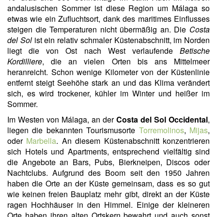
andalusischen Sommer ist diese Region um Málaga so
etwas wie ein Zufluchtsort, dank des maritimes Einflusses
steigen die Temperaturen nicht übermäßig an. Die
Costa
del Sol
ist ein relativ schmaler Küstenabschnitt, im Norden
liegt die von Ost nach West verlaufende
Betische
Kordilliere
, die an vielen Orten bis ans Mittelmeer
heranreicht. Schon wenige Kilometer von der Küstenlinie
entfernt steigt Seehöhe stark an und das Klima verändert
sich, es wird trockener, kühler im Winter und heißer im
Sommer.
Im Westen von Málaga, an der
Costa del Sol Occidental
,
liegen die bekannten Tourismusorte
Torremolinos
,
Mijas
,
oder
Marbella
. An diesem Küstenabschnitt konzentrieren
sich Hotels und Apartments, entsprechend vielfältig sind
die Angebote an Bars, Pubs, Bierkneipen, Discos oder
Nachtclubs. Aufgrund des Boom seit den 1950 Jahren
haben die Orte an der Küste gemeinsam, dass es so gut
wie keinen freien Bauplatz mehr gibt, direkt an der Küste
ragen Hochhäuser in den Himmel. Einige der kleineren
Orte haben ihren alten Ortskern bewahrt und auch sonst