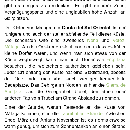
gibt es einiges zu entdecken. Es gibt mehrere Zoos,
Vergnügungsparks und eine unglaublich hohe Anzahl an
Golfplätzen.
Der Osten von Málaga, die
Costa del Sol Oriental
, ist der
ruhigere und auch der steiler abfallende Teil dieser Küste.
Die schönsten Orte sind zweifellos
Nerja
und
Vélez-
Málaga
. An den Ortskernen sieht man noch, dass es früher
kleine Dörfer waren, und wenn man sich etwas von der
Küste wegbewegt, kann man noch Dörfer wie
Frigiliana
besuchen, die weitgehend authentisch geblieben sein.
Jeder Ort entlang der Küste hat eine Stadtstrand, abseits
der Orte findet man aber auch weniger frequentierte
Badeplätze. Das Gebirge im Norden ist hier die
Sierra de
Almijara
, das die Gelegenheit bietet, den einen oder
anderen Tag vom Trubel am Strand Abstand zu nehmen.
Einer der Gründe, warum Reisende an die Küste von
Málaga kommen, sind die
traumhaften Strände
. Zwischen
Ende März und Anfang November ist es normalerweise
warm genug, um sich zum Sonnentanken an einen Strand