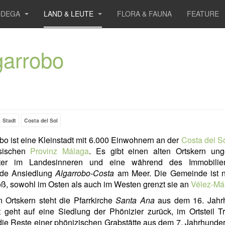
ODEGA
LAND & LEUTE
FLORA & FAUNA
FEATURE
garrobo
Stadt
Costa del Sol
bo ist eine Kleinstadt mit 6.000 Einwohnern an der
Costa del S
sischen
Provinz Málaga
. Es gibt einen alten Ortskern ung
ter im Landesinneren und eine während des Immobili
nde Ansiedlung
Algarrobo-Costa
am Meer. Die Gemeinde ist n
ß, sowohl im Osten als auch im Westen grenzt sie an
Vélez-Má
n Ortskern steht die Pfarrkirche
Santa Ana
aus dem 16. Jahrh
 geht auf eine Siedlung der Phönizier zurück, im Ortsteil 
die Reste einer phönizischen Grabstätte aus dem 7. Jahrhundert