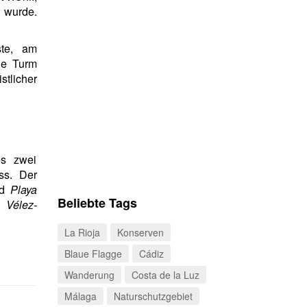
 wurde.
ste, am
che Turm
tlicher
es zwei
ss. Der
nd
Playa
Beliebte Tags
zu
Vélez-
La Rioja
Konserven
Blaue Flagge
Cádiz
Wanderung
Costa de la Luz
Málaga
Naturschutzgebiet