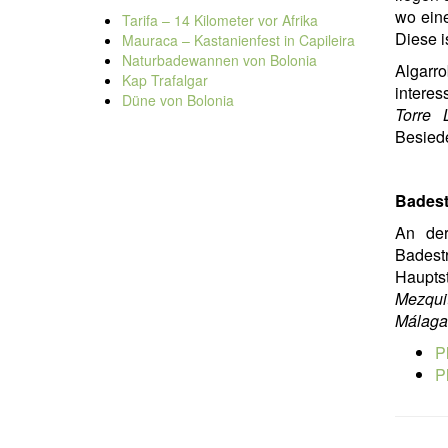
wo ein
Tarifa – 14 Kilometer vor Afrika
Diese 
Mauraca – Kastanienfest in Capileira
Naturbadewannen von Bolonia
Algarr
Kap Trafalgar
interes
Düne von Bolonia
Torre 
Besied
Badest
An der
Badest
Hauptst
Mezquit
Málaga
P
P