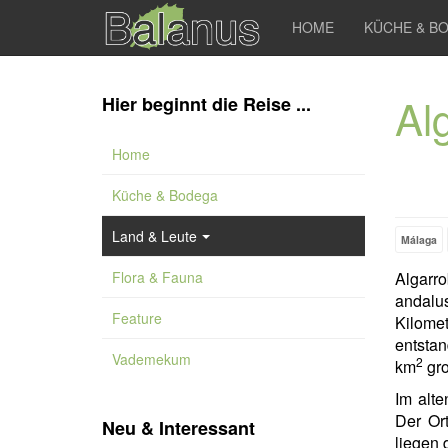
HOME
KÜCHE & B
Al
Hier beginnt die Reise ...
Home
Küche & Bodega
Land & Leute
Málaga
Flora & Fauna
Algarro
andalu
Feature
Kilome
entsta
Vademekum
2
km
gro
Im alte
Der Ort
Neu & Interessant
liegen 