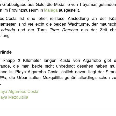
e Grabbeigabe aus Gold, die Medaille von Trayamar, gefunden
ist im Provinzmuseum in
Málaga
ausgestellt.
obo-Costa ist eine eher reizlose Ansiedlung an der Kü
santesten sind vielleicht die beiden Wachtürme, der mauris
Ladeada
und der Turm
Torre Derecha
aus der Zeit chris
elung.
rände
 knapp 2 Kilometer langen Küste von Algarrobo gibt 
rände, die man beide nicht unbedingt gesehen haben mu
and ist Playa Algarrobo Costa, östlich davon liegt der Stra
illa
, die Urbanisation Mezquitilla gehört allerdings schon 
.
laya Algarrobo Costa
laya Mezquitilla