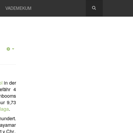
VADEMEKUM
ol
in der
efähr 4
enbooms
ur 9,73
laga
.
undert.
Trayamar
 v.Chr.,