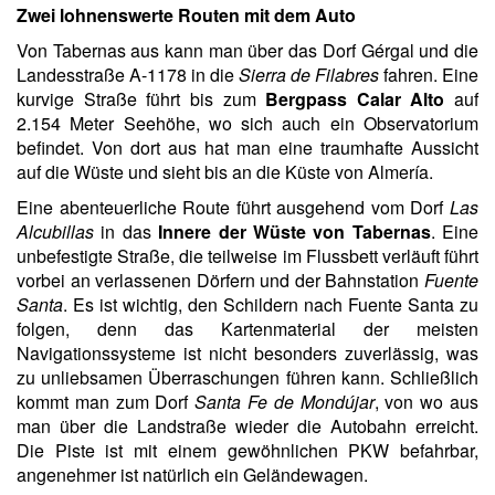
Zwei lohnenswerte Routen mit dem Auto
Von Tabernas aus kann man über das Dorf Gérgal und die
Landesstraße A-1178 in die
Sierra de Filabres
fahren. Eine
kurvige Straße führt bis zum
Bergpass Calar Alto
auf
2.154 Meter Seehöhe, wo sich auch ein Observatorium
befindet. Von dort aus hat man eine traumhafte Aussicht
auf die Wüste und sieht bis an die Küste von Almería.
Eine abenteuerliche Route führt ausgehend vom Dorf
Las
Alcubillas
in das
Innere der Wüste von Tabernas
. Eine
unbefestigte Straße, die teilweise im Flussbett verläuft führt
vorbei an verlassenen Dörfern und der Bahnstation
Fuente
Santa
. Es ist wichtig, den Schildern nach Fuente Santa zu
folgen, denn das Kartenmaterial der meisten
Navigationssysteme ist nicht besonders zuverlässig, was
zu unliebsamen Überraschungen führen kann. Schließlich
kommt man zum Dorf
Santa Fe de Mondújar
, von wo aus
man über die Landstraße wieder die Autobahn erreicht.
Die Piste ist mit einem gewöhnlichen PKW befahrbar,
angenehmer ist natürlich ein Geländewagen.