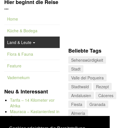
Hier beginnt die Reise
...
Home
Küche & Bodega
Land & Leute
Beliebte Tags
Flora & Fauna
Sehenswürdigkeit
Feature
Stadt
Vademekum
Valle del Poqueira
Stadtwald
Rezept
Neu & Interessant
Andalusien
Cáceres
Tarifa – 14 Kilometer vor
Fiesta
Granada
Afrika
Mauraca – Kastanienfest in
Almería
Capileira
Naturbadewannen von