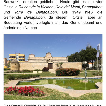
Bauwerke erhalten geblieben. Heute gibt es die vier
Ortsteile
Rincón de la Victoria
,
Cala del Moral
,
Benagalbon
und
Torre de Benagalbon
. Bis 1949 hieß die
Gemeinde
Benagalbon
, da dieser Ortsteil aber an
Bedeutung verlor, verlegte man das Gemeindeamt und
änderte den Namen.
Der Ortsteil
Rincón de la Victoria
liegt direkt an der Küste,