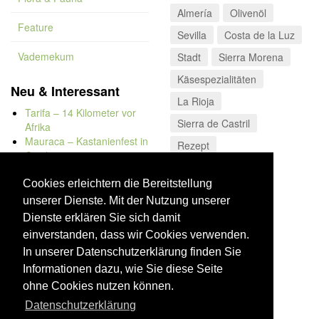
Almería
Olivenöl
Feature
Sevilla
Costa de la Luz
Vademekum
Stadt
Sierra Morena
Käsespezialitäten
Neu & Interessant
La Rioja
Tarifa – 14 Kilometer vor
Sierra de Castril
Afrika
Mauraca – Kastanienfest in
Rezept
Capileira
Naturbadewannen von
Bolonia
Cookies erleichtern die Bereitstellung
Kap Trafalgar
unserer Dienste. Mit der Nutzung unserer
Düne von Bolonia
Dienste erklären Sie sich damit
einverstanden, dass wir Cookies verwenden.
In unserer Datenschutzerklärung finden Sie
Informationen dazu, wie Sie diese Seite
ohne Cookies nutzen können.
Datenschutzerklärung