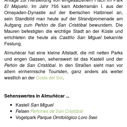
El Majuelo
. Im Jahr 755 kam Abderramán I. aus der
Omayaden-Dynastie auf der Iberischen Halbinsel an,
sein Standbild man heute auf der Strandpromenade am
Aufgang zum
Peñón de San Cristóbal
bewundern. Die
Mauren befestigten die wichtige Stadt an der Küste und
errichteten die heute als
Castillo San Miguel
bekannte
Festung.
Almuñécar hat eine kleine Altstadt, die mit netten Parks
und engen Gassen, sehenswert ist das Kastell und der
Peñón de San Cristóbal
. In den Straßen sieht man vor
allem einheimische Touristen, ganz anders als weiter
westlich an der
Costa del Sol
.
Sehenswertes in Almuñécar ...
Kastell
San Miguel
Felsen
Peñones de San Cristóbal
Vogelpark
Parque Ornitológico Loro Sexi