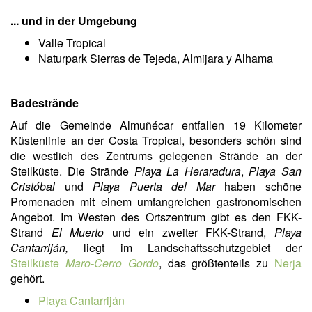
... und in der Umgebung
Valle Tropical
Naturpark Sierras de Tejeda, Almijara y Alhama
Badestrände
Auf die Gemeinde Almuñécar entfallen 19 Kilometer
Küstenlinie an der Costa Tropical, besonders schön sind
die westlich des Zentrums gelegenen Strände an der
Steilküste. Die Strände
Playa La Heraradura
,
Playa San
Cristóbal
und
Playa Puerta del Mar
haben schöne
Promenaden mit einem umfangreichen gastronomischen
Angebot. Im Westen des Ortszentrum gibt es den FKK-
Strand
El Muerto
und ein zweiter FKK-Strand,
Playa
Cantarriján,
liegt im Landschaftsschutzgebiet der
Steilküste
Maro-Cerro Gordo
, das größtenteils zu
Nerja
gehört.
Playa Cantarriján