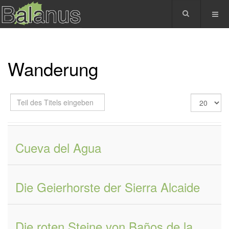
Wanderung
Teil
Anzeige
des
#
Titels
eingeben
Cueva del Agua
Die Geierhorste der Sierra Alcaide
Die roten Steine von Baños de la