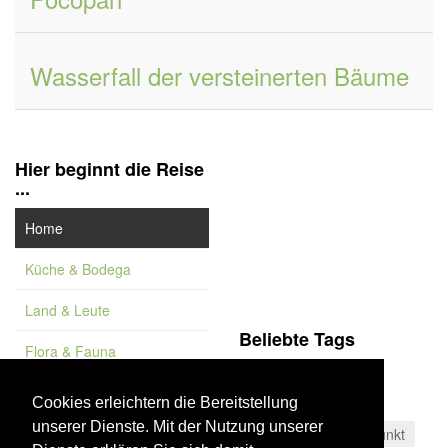
Wasserfall der versteinerten Bäume
Hier beginnt die Reise
...
Home
Küche & Bodega
Land & Leute
Beliebte Tags
Flora & Fauna
Gran Canaria
Feature
Käsespezialitäten
Cookies erleichtern die Bereitstellung
unserer Dienste. Mit der Nutzung unserer
Vademekum
Cádiz
Aussichtspunkt