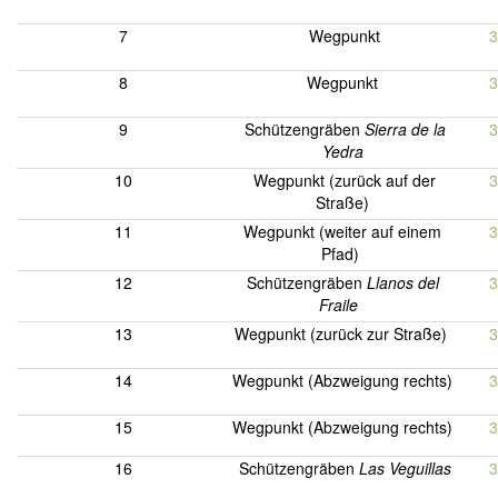
7
Wegpunkt
3
8
Wegpunkt
3
9
Schützengräben
Sierra de la
3
Yedra
10
Wegpunkt (zurück auf der
3
Straße)
11
Wegpunkt (weiter auf einem
3
Pfad)
12
Schützengräben
Llanos del
3
Fraile
13
Wegpunkt (zurück zur Straße)
3
14
Wegpunkt (Abzweigung rechts)
3
15
Wegpunkt (Abzweigung rechts)
3
16
Schützengräben
Las Veguillas
3