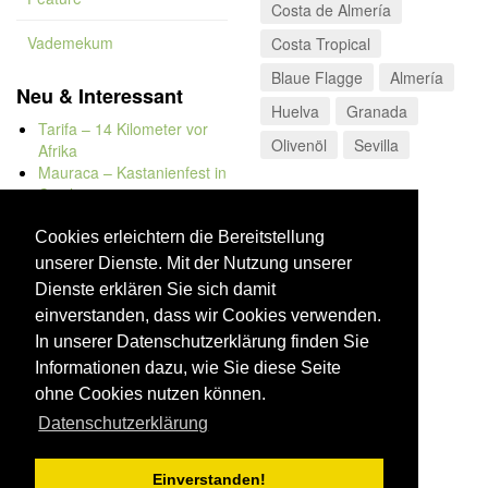
Costa de Almería
Vademekum
Costa Tropical
Blaue Flagge
Almería
Neu & Interessant
Huelva
Granada
Tarifa – 14 Kilometer vor
Olivenöl
Sevilla
Afrika
Mauraca – Kastanienfest in
Capileira
Naturbadewannen von
Bolonia
Cookies erleichtern die Bereitstellung
Kap Trafalgar
unserer Dienste. Mit der Nutzung unserer
Düne von Bolonia
Dienste erklären Sie sich damit
einverstanden, dass wir Cookies verwenden.
In unserer Datenschutzerklärung finden Sie
Informationen dazu, wie Sie diese Seite
ohne Cookies nutzen können.
Datenschutzerklärung
Einverstanden!