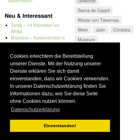
Vademekum
Gewürze
Sierra de Castril
Neu & Interessant
Wüste von Tabernas
Tarifa – 14 Kilometer vor
Wein
Jaén
Córdoba
Afrika
Mauraca – Kastanienfest in
Museum
Capileira
Naturbadewannen von
Bolonia
Cookies erleichtern die Bereitstellung
Kap Trafalgar
unserer Dienste. Mit der Nutzung unserer
Düne von Bolonia
Dienste erklären Sie sich damit
einverstanden, dass wir Cookies verwenden.
In unserer Datenschutzerklärung finden Sie
Informationen dazu, wie Sie diese Seite
ohne Cookies nutzen können.
Datenschutzerklärung
Einverstanden!