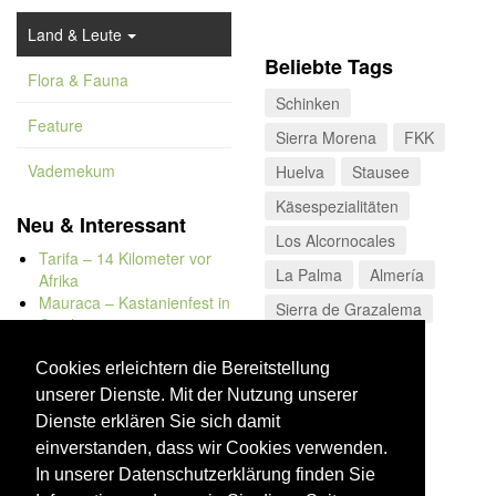
Land & Leute
Beliebte Tags
Flora & Fauna
Schinken
Feature
Sierra Morena
FKK
Vademekum
Huelva
Stausee
Käsespezialitäten
Neu & Interessant
Los Alcornocales
Tarifa – 14 Kilometer vor
La Palma
Almería
Afrika
Mauraca – Kastanienfest in
Sierra de Grazalema
Capileira
Naturbadewannen von
Bolonia
Cookies erleichtern die Bereitstellung
Kap Trafalgar
unserer Dienste. Mit der Nutzung unserer
Düne von Bolonia
Dienste erklären Sie sich damit
einverstanden, dass wir Cookies verwenden.
In unserer Datenschutzerklärung finden Sie