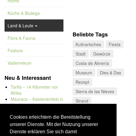
Home
Küche & Bodega
Land & Leute
Beliebte Tags
Flora & Fauna
Kulinarisches
Fiesta
Feature
Stadt
Gewürze
Vademekum
Costa de Almería
Museum
Dies & Das
Neu & Interessant
Rezept
Tarifa – 14 Kilometer vor
Sierra de las Nieves
Afrika
Mauraca – Kastanienfest in
Strand
Capileira
Naturbadewannen von
Bolonia
Cookies erleichtern die Bereitstellung
Kap Trafalgar
unserer Dienste. Mit der Nutzung unserer
Düne von Bolonia
Dienste erklären Sie sich damit