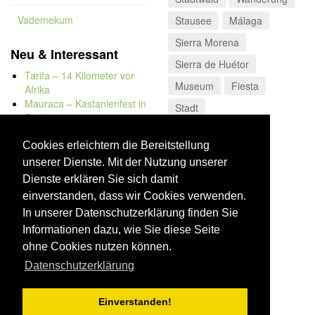
Vademekum
Stausee
Málaga
Sierra Morena
Neu & Interessant
Sierra de Huétor
Tarifa – 14 Kilometer vor
Museum
Fiesta
Afrika
Mauraca – Kastanienfest in
Stadt
Capileira
Naturbadewannen von
Bolonia
Cookies erleichtern die Bereitstellung
Kap Trafalgar
unserer Dienste. Mit der Nutzung unserer
Düne von Bolonia
Dienste erklären Sie sich damit
einverstanden, dass wir Cookies verwenden.
In unserer Datenschutzerklärung finden Sie
Informationen dazu, wie Sie diese Seite
ohne Cookies nutzen können.
Datenschutzerklärung
Einverstanden!