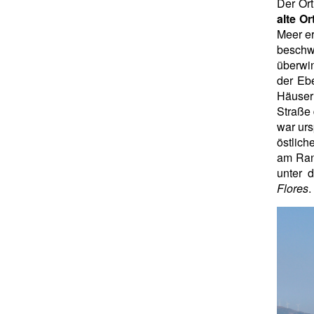
Der Ort
alte O
Meer er
besch
überwi
der Ebe
Häuser 
Straße 
war urs
östlic
am Ran
unter 
Flores
.