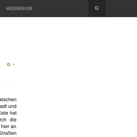
VADEMEKUM
sischen
tadt und
üste hat
rch die
 hier an
Straßen