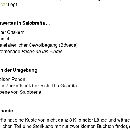
car
liegt.
wertes in Salobreña ...
lter Ortskern
astell
ittelalterlicher Gewölbegang (Bóveda)
romenade
Paseo de las Flores
d in der Umgebung
elsen Peñon
lte Zuckerfabrik im Ortsteil La Guardia
bene von Salobreña
rände
ña hat eine Küste von nicht ganz 8 Kilometer Länge und wäh
lichen Teil eine Steilküste mit nur zwei kleinen Buchten findet, 