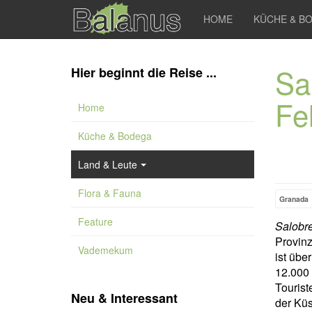
HOME
KÜCHE & B
Sa
Hier beginnt die Reise ...
Fe
Home
Küche & Bodega
Land & Leute
Flora & Fauna
Granada
Feature
Salobr
Provin
Vademekum
ist übe
12.000
Tourist
Neu & Interessant
der Kü