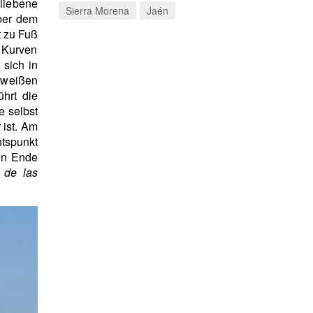
bliebene
Sierra Morena
Jaén
ber dem
t zu Fuß
Kurven
sich in
e weißen
ührt die
e selbst
 ist. Am
tspunkt
en Ende
de las