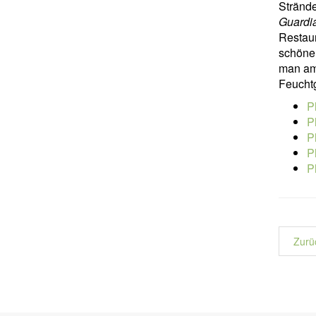
Strände
Guardi
Restau
schöne
man a
Feuchtg
P
P
P
P
P
Zurü