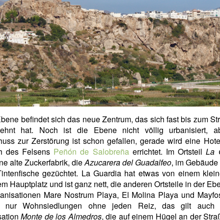
Ebene befindet sich das neue Zentrum, das sich fast bis zum St
ehnt hat. Noch ist die Ebene nicht völlig urbanisiert, a
huss zur Zerstörung ist schon gefallen, gerade wird eine Hot
ch des Felsens
Peñón de Salobreña
errichtet. Im Ortsteil
La 
ine alte Zuckerfabrik, die
Azucarera del Guadalfeo
, im Gebäude
intenfische gezüchtet. La Guardia hat etwas von einem klei
em Hauptplatz und ist ganz nett, die anderen Ortsteile in der Eb
banisationen Mare Nostrum Playa, El Molina Playa und Mayfos
h nur Wohnsiedlungen ohne jeden Reiz, das gilt auch 
sation
Monte de los Almedros
, die auf einem Hügel an der Str