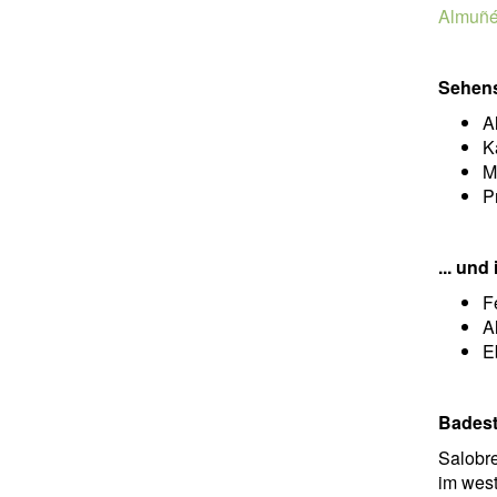
Almuñé
Sehens
A
K
M
P
... un
F
A
E
Badest
Salobre
im west