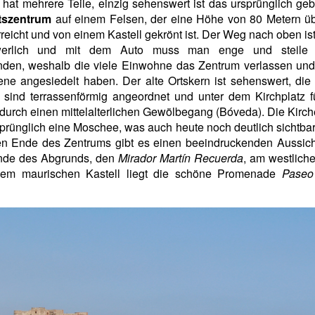
 hat mehrere Teile, einzig sehenswert ist das ursprünglich ge
rtszentrum
auf einem Felsen, der eine Höhe von 80 Metern ü
reicht und von einem Kastell gekrönt ist. Der Weg nach oben is
werlich und mit dem Auto muss man enge und steile 
nden, weshalb die viele Einwohne das Zentrum verlassen und 
ne angesiedelt haben. Der alte Ortskern ist sehenswert, di
sind terrassenförmig angeordnet und unter dem Kirchplatz f
durch einen mittelalterlichen Gewölbegang (Bóveda). Die Kirch
prünglich eine Moschee, was auch heute noch deutlich sichtbar
hen Ende des Zentrums gibt es einen beeindruckenden Aussich
de des Abgrunds, den
Mirador Martín Recuerda
, am westlich
dem maurischen Kastell liegt die schöne Promenade
Paseo 