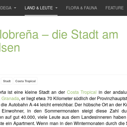
ODEGA
LAND & LEUTE
FLORA & FAUNA
FEATURE
lobreña – die Stadt am
lsen
Stadt
Costa Tropical
eña
ist eine kleine Stadt an der
Costa Tropical
in der andalu
z
Granada
, er liegt etwa 70 Kilometer südlich der Provinzhaupts
r die Autobahn A-44 leicht erreichbar. Der hübsche Ort an der K
 Einwohner, in den Sommermonaten steigt diese Zahl du
en auf gut 40.000, viele Leute aus dem Landesinneren haben
ste ein Apartment. Wenn man in den Wintermonaten durch die 