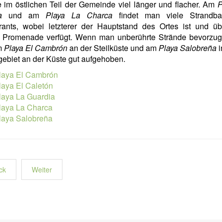
 im östlichen Teil der Gemeinde viel länger und flacher. Am
P
a
und am
Playa La Charca
findet man viele Strandb
rants, wobei letzterer der Hauptstand des Ortes ist und üb
 Promenade verfügt. Wenn man unberührte Strände bevorzugt,
m
Playa El Cambrón
an der Steilküste und am
Playa Salobreña
i
ebiet an der Küste gut aufgehoben.
laya El Cambrón
laya El Caletón
laya La Guardia
laya La Charca
laya Salobreña
ck
Weiter