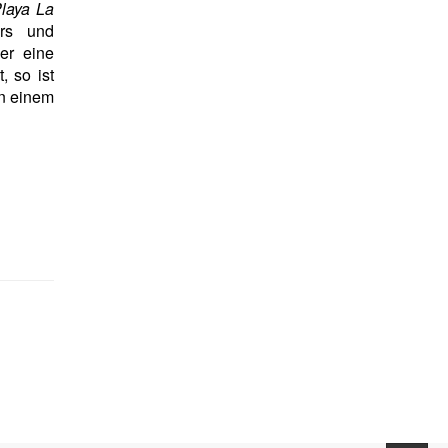
laya La
ars und
er eine
 so ist
n einem