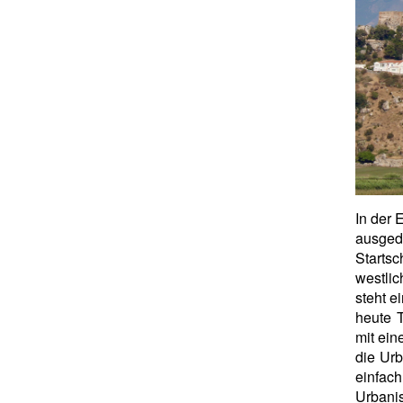
In der 
ausged
Startsc
westli
steht e
heute T
mit ein
die Ur
einfac
Urbani