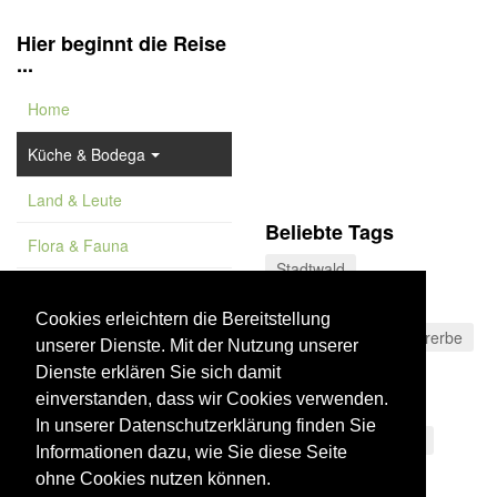
Hier beginnt die Reise
...
Home
Küche & Bodega
Land & Leute
Beliebte Tags
Flora & Fauna
Stadtwald
Feature
Valle del Poqueira
Cookies erleichtern die Bereitstellung
Vademekum
Olivenöl
Weltkulturerbe
unserer Dienste. Mit der Nutzung unserer
Aussichtspunkt
Dienste erklären Sie sich damit
einverstanden, dass wir Cookies verwenden.
Sierras Subbéticas
In unserer Datenschutzerklärung finden Sie
Sierra de Grazalema
Informationen dazu, wie Sie diese Seite
Costa de la Luz
ohne Cookies nutzen können.