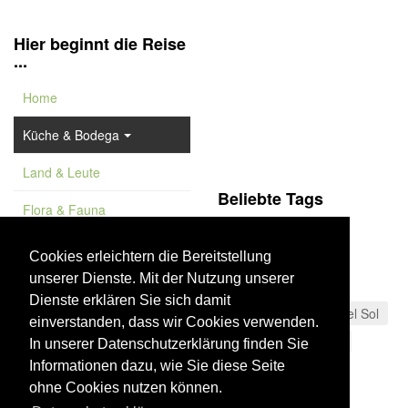
Hier beginnt die Reise
...
Home
Küche & Bodega
Land & Leute
Beliebte Tags
Flora & Fauna
Málaga
Almería
Feature
Käsespezialitäten
Cookies erleichtern die Bereitstellung
unserer Dienste. Mit der Nutzung unserer
Vademekum
Sierra Morena
Dienste erklären Sie sich damit
Schinken
Costa del Sol
einverstanden, dass wir Cookies verwenden.
Sierra de las Nieves
In unserer Datenschutzerklärung finden Sie
Informationen dazu, wie Sie diese Seite
Los Alcornocales
ohne Cookies nutzen können.
Sierra de Huétor