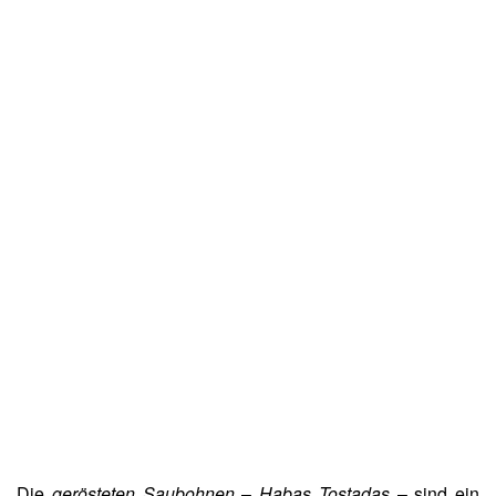
Die
gerösteten Saubohnen
–
Habas Tostadas
– sind ein