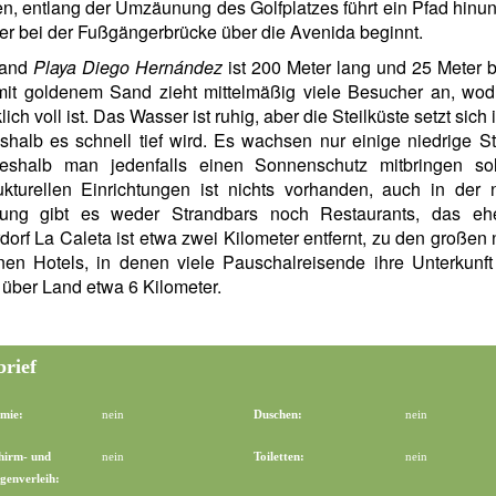
en, entlang der Umzäunung des Golfplatzes führt ein Pfad hinu
er bei der Fußgängerbrücke über die Avenida beginnt.
rand
Playa Diego Hernández
ist 200 Meter lang und 25 Meter br
mit goldenem Sand zieht mittelmäßig viele Besucher an, wod
lich voll ist. Das Wasser ist ruhig, aber die Steilküste setzt sic
eshalb es schnell tief wird. Es wachsen nur einige niedrige S
weshalb man jedenfalls einen Sonnenschutz mitbringen sol
rukturellen Einrichtungen ist nichts vorhanden, auch in der
ng gibt es weder Strandbars noch Restaurants, das eh
dorf La Caleta ist etwa zwei Kilometer entfernt, zu den großen 
nen Hotels, in denen viele Pauschalreisende ihre Unterkunft
 über Land etwa 6 Kilometer.
brief
mie:
nein
Duschen:
nein
hirm- und
nein
Toiletten:
nein
genverleih: