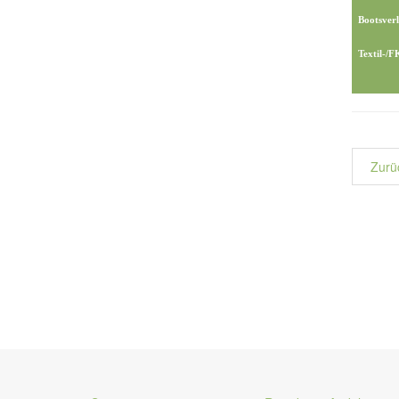
Bootsverl
Textil-/
Zurü