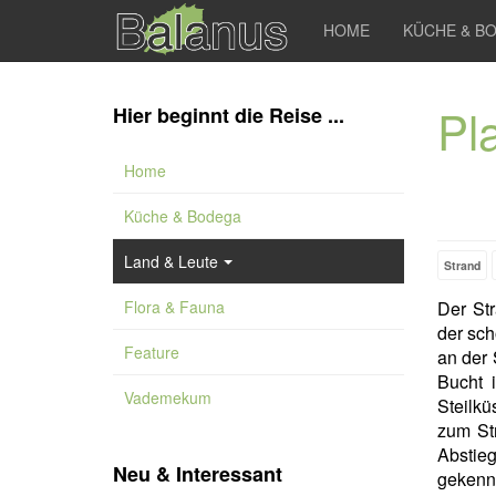
HOME
KÜCHE & B
Pl
Hier beginnt die Reise ...
Home
Küche & Bodega
Land & Leute
Strand
Flora & Fauna
Der St
der sch
Feature
an der 
Bucht 
Vademekum
Steilkü
zum Str
Abstie
Neu & Interessant
gekenn