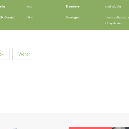
eih:
nein
Haustiere:
sind erlaubt
FKK-Strand:
FKK
Sonstiges:
Bucht außerhalb 
Ortsgebietes
ck
Weiter