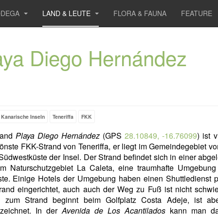
ODEGA
LAND & LEUTE
FLORA & FAUNA
FEATURE
aya Diego Hernández
Kanarische Inseln
Teneriffa
FKK
rand
Playa Diego Hernández
(GPS
28.10849, -16.76099
) ist v
önste FKK-Strand von Teneriffa, er liegt im Gemeindegebiet v
Südwestküste der Insel. Der Strand befindet sich in einer abg
im Naturschutzgebiet La Caleta, eine traumhafte Umgebung
ste. Einige Hotels der Umgebung haben einen Shuttledienst 
and eingerichtet, auch auch der Weg zu Fuß ist nicht schwie
g zum Strand beginnt beim Golfplatz Costa Adeje, ist abe
zeichnet. In der
Avenida de Los Acantilados
kann man da