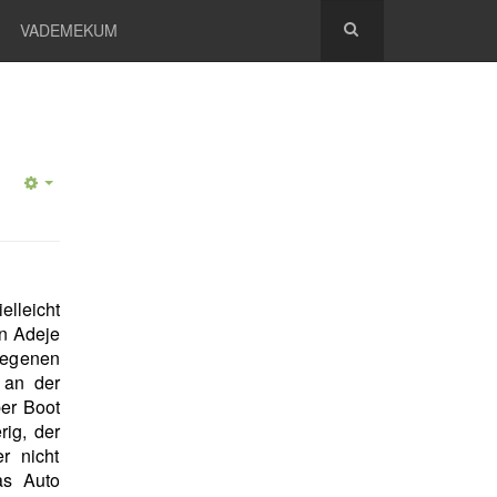
VADEMEKUM
ielleicht
on Adeje
elegenen
 an der
per Boot
rig, der
r nicht
s Auto