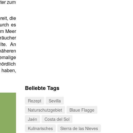
nter zum
eit, die
urch es
h im Meer
träucher
lte. An
 näheren
emalige
nördlich
 haben,
Beliebte Tags
Rezept
Sevilla
Naturschutzgebiet
Blaue Flagge
Jaén
Costa del Sol
Kulinarisches
Sierra de las Nieves