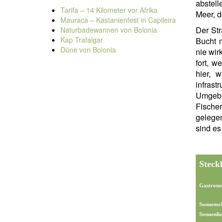
abstell
Tarifa – 14 Kilometer vor Afrika
Meer, d
Mauraca – Kastanienfest in Capileira
Der St
Naturbadewannen von Bolonia
Kap Trafalgar
Bucht 
Düne von Bolonia
nie wirk
fort, w
hier, 
infrast
Umgebu
Fischer
gelege
sind es
Steck
Gastrono
Sonnensc
Sonnenlie