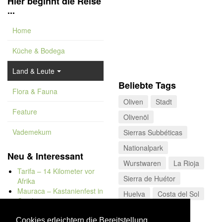
Hier beginnt die Reise
...
Home
Küche & Bodega
Land & Leute
Beliebte Tags
Flora & Fauna
Oliven
Stadt
Feature
Olivenöl
Vademekum
Sierras Subbéticas
Nationalpark
Neu & Interessant
Wurstwaren
La Rioja
Tarifa – 14 Kilometer vor
Sierra de Huétor
Afrika
Mauraca – Kastanienfest in
Huelva
Costa del Sol
Capileira
Naturbadewannen von
Bolonia
Cookies erleichtern die Bereitstellung