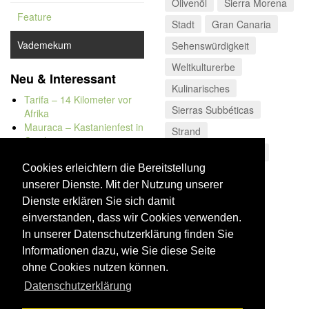
Olivenöl
Sierra Morena
Feature
Stadt
Gran Canaria
Vademekum
Sehenswürdigkeit
Weltkulturerbe
Neu & Interessant
Kulinarisches
Tarifa – 14 Kilometer vor
Sierras Subbéticas
Afrika
Mauraca – Kastanienfest in
Strand
Capileira
Wüste von Tabernas
Naturbadewannen von
Bolonia
Cookies erleichtern die Bereitstellung
Kap Trafalgar
unserer Dienste. Mit der Nutzung unserer
Düne von Bolonia
Dienste erklären Sie sich damit
einverstanden, dass wir Cookies verwenden.
In unserer Datenschutzerklärung finden Sie
Informationen dazu, wie Sie diese Seite
ohne Cookies nutzen können.
Datenschutzerklärung