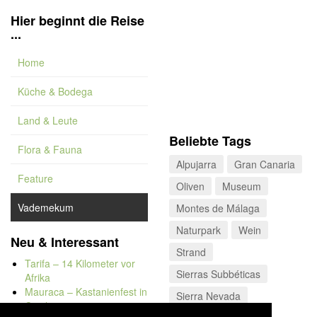
Hier beginnt die Reise
...
Home
Küche & Bodega
Land & Leute
Beliebte Tags
Flora & Fauna
Alpujarra
Gran Canaria
Feature
Oliven
Museum
Vademekum
Montes de Málaga
Naturpark
Wein
Neu & Interessant
Strand
Tarifa – 14 Kilometer vor
Sierras Subbéticas
Afrika
Mauraca – Kastanienfest in
Sierra Nevada
Capileira