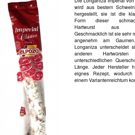
Die Longaniza Imperial von
wird aus bestem Schweine
hergestellt, sie ist die kl
Form dieser schmack
Hartwurst aus Mu
Geschmacklich ist sie sehr 
angenehm am Gaumen
Longaniza unterscheidet s
anderen Hartwürsten
unterschiedlichen Querschn
Länge. Jeder Hersteller h
eignes Rezept, wodurch
einem Variantenreichtum k