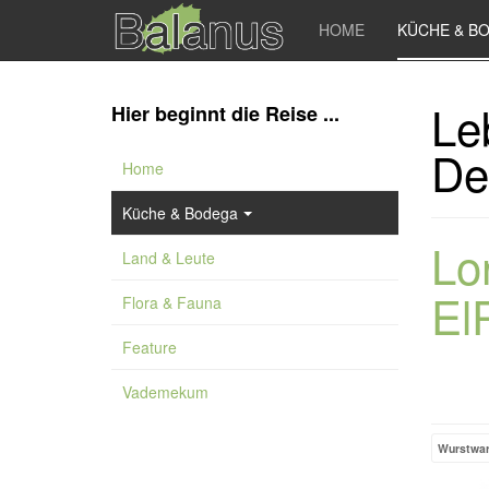
HOME
KÜCHE & B
Le
Hier beginnt die Reise ...
De
Home
Küche & Bodega
Lo
Land & Leute
El
Flora & Fauna
Feature
Vademekum
Wurstwa