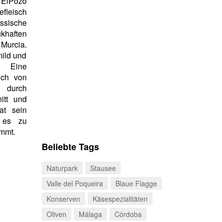
 ElPozo
fleisch
assische
haften
rcia.
mild und
. Eine
ich von
 durch
itt und
at sein
 es zu
ommt.
Beliebte Tags
Naturpark
Stausee
Valle del Poqueira
Blaue Flagge
Konserven
Käsespezialitäten
Oliven
Málaga
Córdoba