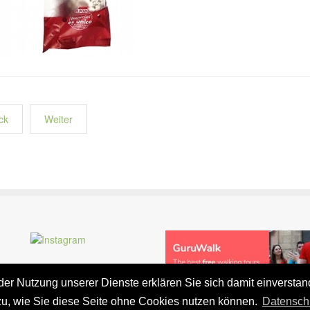
ck
Weiter
t der Nutzung unserer Dienste erklären Sie sich damit einversta
zu, wie Sie diese Seite ohne Cookies nutzen können.
Datensch