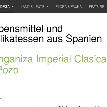
ODEGA
LAND & LEUTE
FLORA & FAUNA
FEATURE
bensmittel und
likatessen aus Spanien
nganiza Imperial Clasica
Pozo
ren