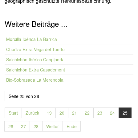
geographisch geschützte Herkunftsbezeichnung.
Weitere Beiträge ...
Morcilla Ibérica La Barrica
Chorizo Extra Vega del Tuerto
Salchichón Ibérico Canpipork
Salchichón Extra Casademont
Bio-Sobrasada La Merendola
Seite 25 von 28
Start
Zurück
19
20
21
22
23
24
25
26
27
28
Weiter
Ende