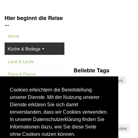
Hier beginnt die Reise
...
Home
Küche & Bodega
Land & Leute
Beliebte Tags
Flora & Fauna
Stadtwald
Naturpark
Feature
Käsespezialitäten
Cookies erleichtern die Bereitstellung
unserer Dienste. Mit der Nutzung unserer
Vademekum
Strand
Málaga
Dienste erklären Sie sich damit
Sierras Subbéticas
einverstanden, dass wir Cookies verwenden.
Blaue Flagge
In unserer Datenschutzerklärung finden Sie
Informationen dazu, wie Sie diese Seite
Gran Canaria
Stausee
ohne Cookies nutzen können.
Kulinarisches