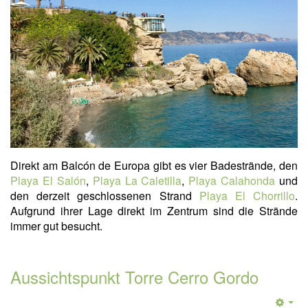
Direkt am Balcón de Europa gibt es vier Badestrände, den
Playa El Salón
,
Playa La Caletilla
,
Playa Calahonda
und
den derzeit geschlossenen Strand
Playa El Chorrillo
.
Aufgrund ihrer Lage direkt im Zentrum sind die Strände
immer gut besucht.
Aussichtspunkt Torre Cerro Gordo