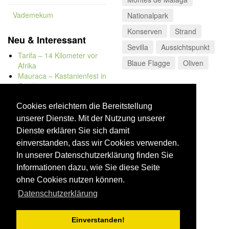
Vademekum
Nationalpark
Konserven
Strand
Neu & Interessant
Sevilla
Aussichtspunkt
Tarifa – 14 Kilometer vor
Blaue Flagge
Oliven
Afrika
Mauraca – Kastanienfest in
Capileira
Naturbadewannen von
Bolonia
Cookies erleichtern die Bereitstellung
Kap Trafalgar
unserer Dienste. Mit der Nutzung unserer
Düne von Bolonia
Dienste erklären Sie sich damit
einverstanden, dass wir Cookies verwenden.
In unserer Datenschutzerklärung finden Sie
Informationen dazu, wie Sie diese Seite
ohne Cookies nutzen können.
Datenschutzerklärung
Einverstanden!