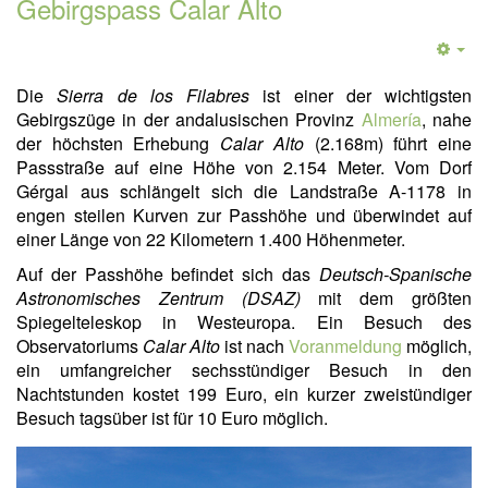
Gebirgspass Calar Alto
Die
Sierra de los Filabres
ist einer der wichtigsten
Gebirgszüge in der andalusischen Provinz
Almería
, nahe
der höchsten Erhebung
Calar Alto
(2.168m) führt eine
Passstraße auf eine Höhe von 2.154 Meter. Vom Dorf
Gérgal aus schlängelt sich die Landstraße A-1178 in
engen steilen Kurven zur Passhöhe und überwindet auf
einer Länge von 22 Kilometern 1.400 Höhenmeter.
Auf der Passhöhe befindet sich das
Deutsch-Spanische
Astronomisches Zentrum (DSAZ)
mit dem größten
Spiegelteleskop in Westeuropa. Ein Besuch des
Observatoriums
Calar Alto
ist nach
Voranmeldung
möglich,
ein umfangreicher sechsstündiger Besuch in den
Nachtstunden kostet 199 Euro, ein kurzer zweistündiger
Besuch tagsüber ist für 10 Euro möglich.