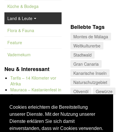
Küche & Bodega
Land & Leute
Beliebte Tags
Flora & Fauna
Montes de Málaga
Feature
Weltkulturerbe
Vademekum
Stadtwald
Gran Canaria
Neu & Interessant
Kanarische Inseln
Tarifa – 14 Kilometer vor
Naturschutzgebiet
Afrika
Mauraca – Kastanienfest in
Olivenöl
Gewürze
Capileira
Sierra Morena
Naturbadewannen von
Bolonia
Cookies erleichtern die Bereitstellung
Costa de Almería
Kap Trafalgar
unserer Dienste. Mit der Nutzung unserer
Düne von Bolonia
Dienste erklären Sie sich damit
einverstanden, dass wir Cookies verwenden.