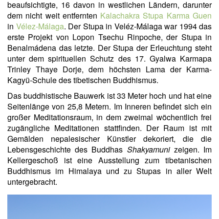
beaufsichtigte, 16 davon in westlichen Ländern, darunter
dem nicht weit entfernten
Kalachakra Stupa Karma Guen
in
Vélez-Málaga
. Der Stupa in Veléz-Málaga war 1994 das
erste Projekt von Lopon Tsechu Rinpoche, der Stupa in
Benalmádena das letzte. Der Stupa der Erleuchtung steht
unter dem spirituellen Schutz des 17. Gyalwa Karmapa
Trinley Thaye Dorje, dem höchsten Lama der Karma-
Kagyü-Schule des tibetischen Buddhismus.
Das buddhistische Bauwerk ist 33 Meter hoch und hat eine
Seitenlänge von 25,8 Metern. Im Inneren befindet sich ein
großer Meditationsraum, in dem zweimal wöchentlich frei
zugängliche Meditationen stattfinden. Der Raum ist mit
Gemälden nepalesischer Künstler dekoriert, die die
Lebensgeschichte des Buddhas
Shakyamuni
zeigen. Im
Kellergeschoß ist eine Ausstellung zum tibetanischen
Buddhismus im Himalaya und zu Stupas in aller Welt
untergebracht.