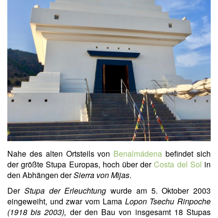
Nahe des alten Ortsteils von
Benalmádena
befindet sich
der größte Stupa Europas, hoch über der
Costa del Sol
in
den Abhängen der
Sierra von Mijas
.
Der
Stupa der Erleuchtung
wurde am 5. Oktober 2003
eingeweiht, und zwar vom Lama
Lopon Tsechu Rinpoche
(1
918 bis 2003),
d
er den Bau von insgesamt 18 Stupas