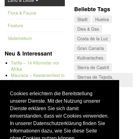
Land & Leute
Beliebte Tags
Flora & Fauna
Stadt
Huelva
Feature
Dies & Das
Vademekum
Costa de la Luz
Gran Canaria
Neu & Interessant
Kulinarisches
Tarifa – 14 Kilometer vor
Sierra de Castril
Afrika
Mauraca – Kastanienfest in
Sierras de Tejeda,
Capileira
Almijara y Alhama
Naturbadewannen von
Sierra Nevada
Bolonia
Cookies erleichtern die Bereitstellung
Kap Trafalgar
unserer Dienste. Mit der Nutzung unserer
Córdoba
Düne von Bolonia
Dienste erklären Sie sich damit
einverstanden, dass wir Cookies verwenden.
In unserer Datenschutzerklärung finden Sie
Informationen dazu, wie Sie diese Seite
ohne Cookies nutzen können.