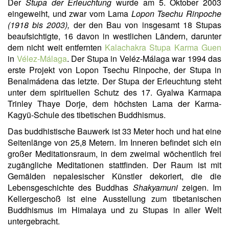
Der
Stupa der Erleuchtung
wurde am 5. Oktober 2003
eingeweiht, und zwar vom Lama
Lopon Tsechu Rinpoche
(1
918 bis 2003),
d
er den Bau von insgesamt 18 Stupas
beaufsichtigte, 16 davon in westlichen Ländern, darunter
dem nicht weit entfernten
Kalachakra Stupa Karma Guen
in
Vélez-Málaga
. Der Stupa in Veléz-Málaga war 1994 das
erste Projekt von Lopon Tsechu Rinpoche, der Stupa in
Benalmádena das letzte. Der Stupa der Erleuchtung steht
unter dem spirituellen Schutz des 17. Gyalwa Karmapa
Trinley Thaye Dorje, dem höchsten Lama der Karma-
Kagyü-Schule des tibetischen Buddhismus.
Das buddhistische Bauwerk ist 33 Meter hoch und hat eine
Seitenlänge von 25,8 Metern. Im Inneren befindet sich ein
großer Meditationsraum, in dem zweimal wöchentlich frei
zugängliche Meditationen stattfinden. Der Raum ist mit
Gemälden nepalesischer Künstler dekoriert, die die
Lebensgeschichte des Buddhas
Shakyamuni
zeigen. Im
Kellergeschoß ist eine Ausstellung zum tibetanischen
Buddhismus im Himalaya und zu Stupas in aller Welt
untergebracht.