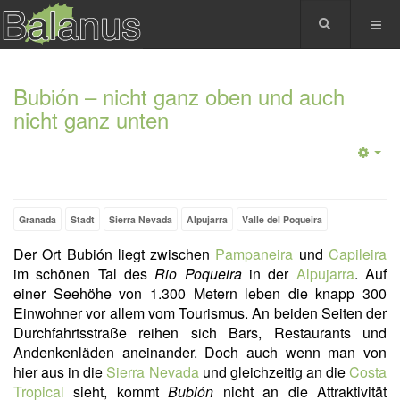
Bubión – nicht ganz oben und auch
nicht ganz unten
Granada
Stadt
Sierra Nevada
Alpujarra
Valle del Poqueira
Der Ort Bubión liegt zwischen
Pampaneira
und
Capileira
im schönen Tal des
Rio Poqueira
in der
Alpujarra
. Auf
einer Seehöhe von 1.300 Metern leben die knapp 300
Einwohner vor allem vom Tourismus. An beiden Seiten der
Durchfahrtsstraße reihen sich Bars, Restaurants und
Andenkenläden aneinander. Doch auch wenn man von
hier aus in die
Sierra Nevada
und gleichzeitig an die
Costa
Tropical
sieht, kommt
Bubión
nicht an die Attraktivität