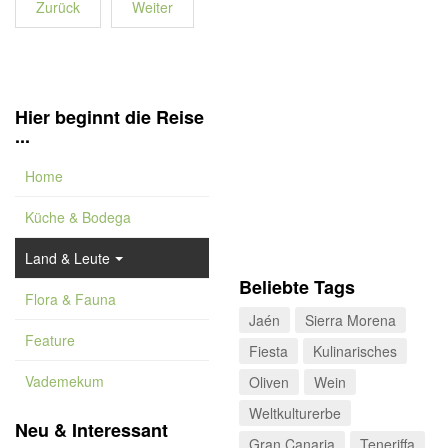
Zurück
Weiter
Hier beginnt die Reise
...
Home
Küche & Bodega
Land & Leute
Beliebte Tags
Flora & Fauna
Jaén
Sierra Morena
Feature
Fiesta
Kulinarisches
Vademekum
Oliven
Wein
Weltkulturerbe
Neu & Interessant
Gran Canaria
Teneriffa