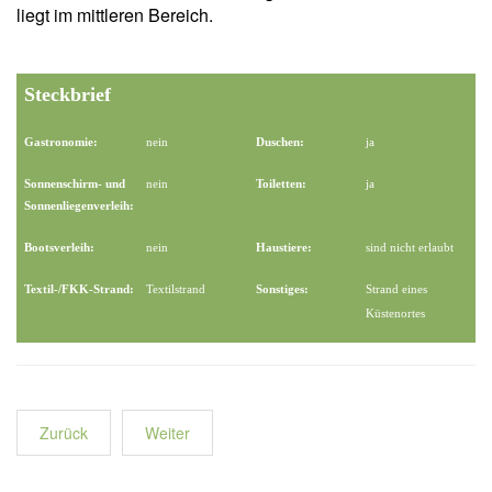
liegt im mittleren Bereich.
Steckbrief
Gastronomie:
nein
Duschen:
ja
Sonnenschirm- und
nein
Toiletten:
ja
Sonnenliegenverleih:
Bootsverleih:
nein
Haustiere:
sind nicht erlaubt
Textil-/FKK-Strand:
Textilstrand
Sonstiges:
Strand eines
Küstenortes
Zurück
Weiter