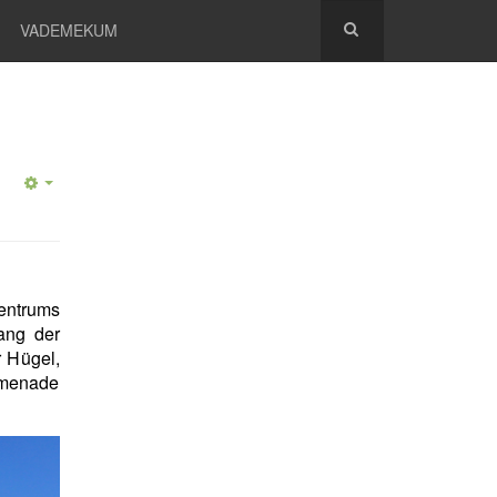
VADEMEKUM
Zentrums
lang der
r Hügel,
omenade