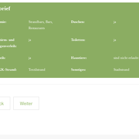
brief
mie:
Strandbars, Bars,
Duschen:
ja
Restaurants
hirm- und
ja
Toiletten:
ja
genverleih:
eih:
ja
Haustiere:
sind nicht erlaubt
FKK-Strand:
Textilstrand
Sonstiges:
Stadtstrand
ck
Weiter