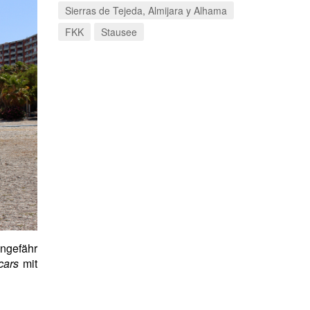
Sierras de Tejeda, Almijara y Alhama
FKK
Stausee
ungefähr
cars
mit