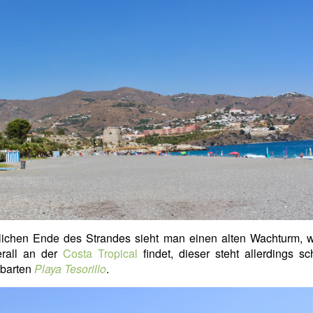
lichen Ende des Strandes sieht man einen alten Wachturm, 
erall an der
Costa Tropical
findet, dieser steht allerdings 
barten
Playa Tesorillo
.