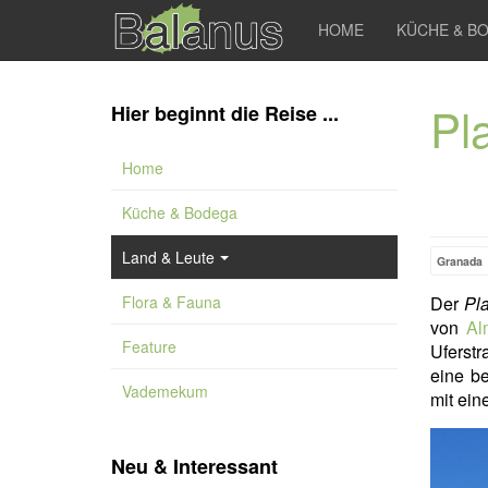
HOME
KÜCHE & B
Pla
Hier beginnt die Reise ...
Home
Küche & Bodega
Land & Leute
Granada
Flora & Fauna
Der
Pla
von
Al
Feature
Uferstr
eine b
Vademekum
mit ein
Neu & Interessant