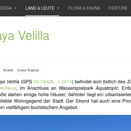
ODEGA
LAND & LEUTE
FLORA & FAUNA
FEATURE
ya Velilla
Strand
Costa Tropical
ya Velilla
(GPS
36.74028, -3.6674
) befindet sich östlich des 
muñécar
, im Anschluss an Wasserspielpark
Aquatropic
. Ent
aße stehen einige hohe Häuser, dahinter liegt ein urbanisierte
eliebte Wohngegend der Stadt. Der Strand hat auch eine Pr
em vielfältigem touristischem Angebot.