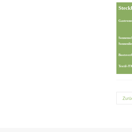
Steck
Gastrono
Sonnensc
Sonnenlie
Bootsverl
Textil-/
Zurü