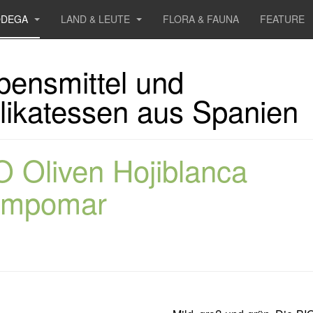
ODEGA
LAND & LEUTE
FLORA & FAUNA
FEATURE
bensmittel und
likatessen aus Spanien
O Oliven Hojiblanca
mpomar