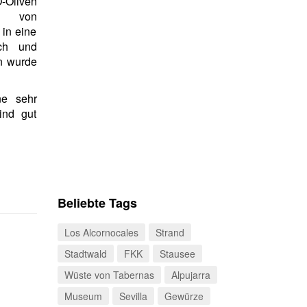
O-Oliven
ca von
in eine
ch und
n wurde
ne sehr
ind gut
Beliebte Tags
Los Alcornocales
Strand
Stadtwald
FKK
Stausee
Wüste von Tabernas
Alpujarra
Museum
Sevilla
Gewürze