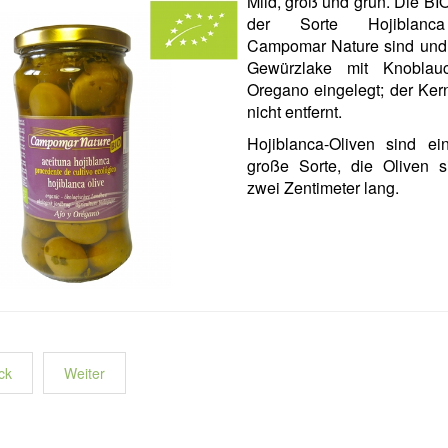
Mild, groß und grün. Die BI
der Sorte Hojiblan
Campomar Nature sind und 
Gewürzlake mit Knoblau
Oregano eingelegt; der Ker
nicht entfernt.
Hojiblanca-Oliven sind ei
große Sorte, die Oliven s
zwei Zentimeter lang.
ck
Weiter