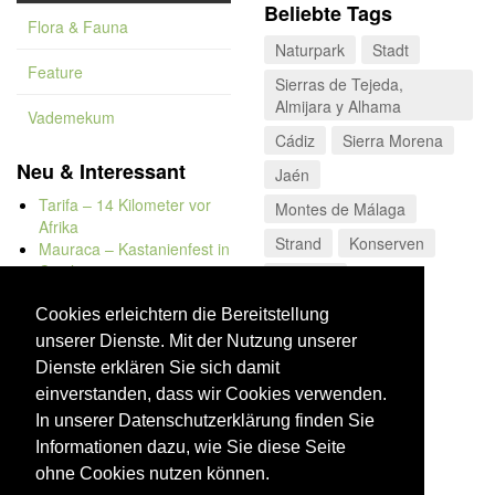
Beliebte Tags
Flora & Fauna
Naturpark
Stadt
Feature
Sierras de Tejeda,
Almijara y Alhama
Vademekum
Cádiz
Sierra Morena
Neu & Interessant
Jaén
Tarifa – 14 Kilometer vor
Montes de Málaga
Afrika
Strand
Konserven
Mauraca – Kastanienfest in
Capileira
Córdoba
Naturbadewannen von
Bolonia
Cookies erleichtern die Bereitstellung
Kap Trafalgar
unserer Dienste. Mit der Nutzung unserer
Düne von Bolonia
Dienste erklären Sie sich damit
einverstanden, dass wir Cookies verwenden.
In unserer Datenschutzerklärung finden Sie
Informationen dazu, wie Sie diese Seite
ohne Cookies nutzen können.