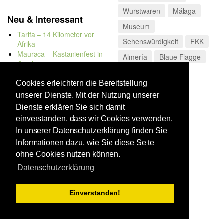
Wurstwaren
Málaga
Neu & Interessant
Museum
Tarifa – 14 Kilometer vor
Sehenswürdigkeit
FKK
Afrika
Mauraca – Kastanienfest in
Almería
Blaue Flagge
Capileira
Naturbadewannen von
Bolonia
Cookies erleichtern die Bereitstellung
Kap Trafalgar
unserer Dienste. Mit der Nutzung unserer
Düne von Bolonia
Dienste erklären Sie sich damit
einverstanden, dass wir Cookies verwenden.
In unserer Datenschutzerklärung finden Sie
Informationen dazu, wie Sie diese Seite
ohne Cookies nutzen können.
Datenschutzerklärung
Einverstanden!