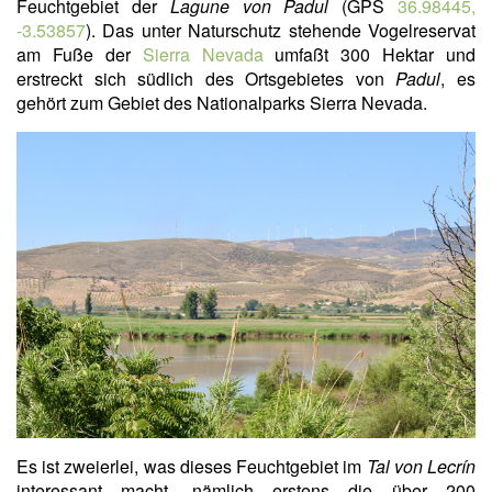
Feuchtgebiet der
Lagune von Padul
(GPS
36.98445,
-3.53857
). Das unter Naturschutz stehende Vogelreservat
am Fuße der
Sierra Nevada
umfaßt 300 Hektar und
erstreckt sich südlich des Ortsgebietes von
Padul
, es
gehört zum Gebiet des Nationalparks Sierra Nevada.
Es ist zweierlei, was dieses Feuchtgebiet im
Tal von Lecrín
interessant macht, nämlich erstens die über 200