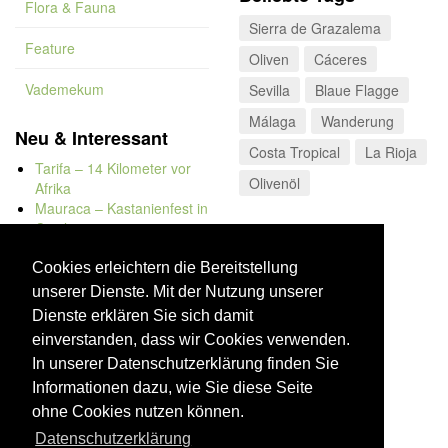
Flora & Fauna
Sierra de Grazalema
Feature
Oliven
Cáceres
Vademekum
Sevilla
Blaue Flagge
Málaga
Wanderung
Neu & Interessant
Costa Tropical
La Rioja
Tarifa – 14 Kilometer vor
Olivenöl
Afrika
Mauraca – Kastanienfest in
Capileira
Naturbadewannen von
Bolonia
Cookies erleichtern die Bereitstellung
Kap Trafalgar
unserer Dienste. Mit der Nutzung unserer
Düne von Bolonia
Dienste erklären Sie sich damit
einverstanden, dass wir Cookies verwenden.
In unserer Datenschutzerklärung finden Sie
Informationen dazu, wie Sie diese Seite
ohne Cookies nutzen können.
Datenschutzerklärung