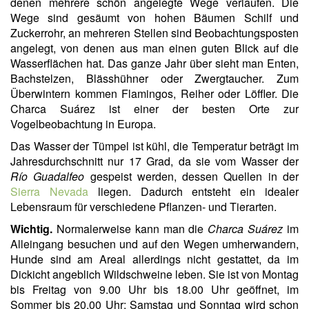
denen mehrere schön angelegte Wege verlaufen. Die
Wege sind gesäumt von hohen Bäumen Schilf und
Zuckerrohr, an mehreren Stellen sind Beobachtungsposten
angelegt, von denen aus man einen guten Blick auf die
Wasserflächen hat. Das ganze Jahr über sieht man Enten,
Bachstelzen, Blässhühner oder Zwergtaucher. Zum
Überwintern kommen Flamingos, Reiher oder Löffler. Die
Charca Suárez ist einer der besten Orte zur
Vogelbeobachtung in Europa.
Das Wasser der Tümpel ist kühl, die Temperatur beträgt im
Jahresdurchschnitt nur 17 Grad, da sie vom Wasser der
Río Guadalfeo
gespeist werden, dessen Quellen in der
Sierra Nevada
liegen. Dadurch entsteht ein idealer
Lebensraum für verschiedene Pflanzen- und Tierarten.
Wichtig.
Normalerweise kann man die
Charca Suárez
im
Alleingang besuchen und auf den Wegen umherwandern,
Hunde sind am Areal allerdings nicht gestattet, da im
Dickicht angeblich Wildschweine leben. Sie ist von Montag
bis Freitag von 9.00 Uhr bis 18.00 Uhr geöffnet, im
Sommer bis 20.00 Uhr; Samstag und Sonntag wird schon