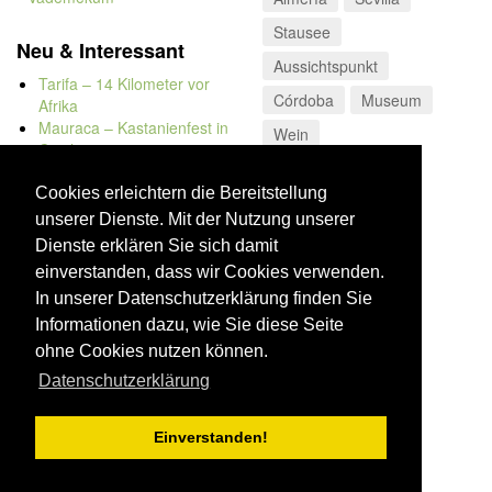
Stausee
Neu & Interessant
Aussichtspunkt
Tarifa – 14 Kilometer vor
Córdoba
Museum
Afrika
Mauraca – Kastanienfest in
Wein
Capileira
Naturbadewannen von
Bolonia
Cookies erleichtern die Bereitstellung
Kap Trafalgar
unserer Dienste. Mit der Nutzung unserer
Düne von Bolonia
Dienste erklären Sie sich damit
einverstanden, dass wir Cookies verwenden.
In unserer Datenschutzerklärung finden Sie
Informationen dazu, wie Sie diese Seite
ohne Cookies nutzen können.
Datenschutzerklärung
Einverstanden!