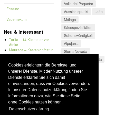
Valle del Poqueira
Feature
Aussichtspunkt
Jaén
Vademekum
Málaga
Käsespezialitäten
Neu & Interessant
Sehenswürdigkeit
Tarifa – 14 Kilometer vor
Alpujarra
Afrika
Mauraca – Kastanienfest in
Sierra Nevada
Capileira
Kulinarisches
Fiesta
Naturbadewannen von
Bolonia
Cookies erleichtern die Bereitstellung
Kap Trafalgar
unserer Dienste. Mit der Nutzung unserer
Düne von Bolonia
Dienste erklären Sie sich damit
einverstanden, dass wir Cookies verwenden.
In unserer Datenschutzerklärung finden Sie
Informationen dazu, wie Sie diese Seite
ohne Cookies nutzen können.
Datenschutzerklärung