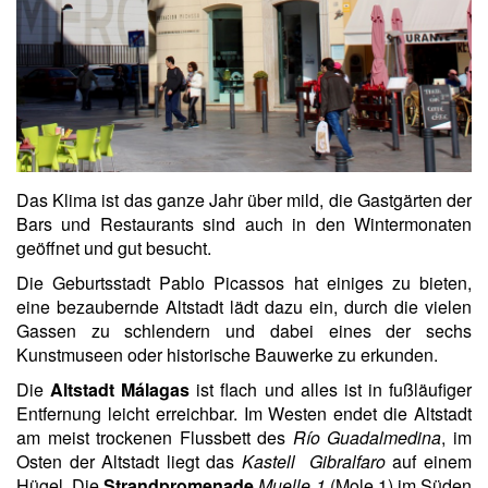
Das Klima ist das ganze Jahr über mild, die Gastgärten der
Bars und Restaurants sind auch in den Wintermonaten
geöffnet und gut besucht.
Die Geburtsstadt Pablo Picassos hat einiges zu bieten,
eine bezaubernde Altstadt lädt dazu ein, durch die vielen
Gassen zu schlendern und dabei eines der sechs
Kunstmuseen oder historische Bauwerke zu erkunden.
Die
Altstadt Málagas
ist flach und alles ist in fußläufiger
Entfernung leicht erreichbar. Im Westen endet die Altstadt
am meist trockenen Flussbett des
Río Guadalmedina
, im
Osten der Altstadt liegt das
Kastell Gibralfaro
auf einem
Hügel. Die
Strandpromenade
Muelle 1
(Mole 1) im Süden