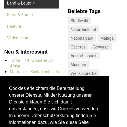
Land & Leute
Beliebte Tags
Flora & Fauna
Stadtwald
Feature
Naturdenkmal
Vademekum
Nationalpark
Málaga
Cáceres
Gewürze
Neu & Interessant
Aussichtspunkt
Tarifa – 14 Kilometer vor
Museum
Afrika
Mauraca – Kastanienfest in
Weltkulturerbe
Capileira
Montes de Málaga
Naturbadewannen von
Bolonia
Cookies erleichtern die Bereitstellung
Kap Trafalgar
unserer Dienste. Mit der Nutzung unserer
Düne von Bolonia
Dienste erklären Sie sich damit
einverstanden, dass wir Cookies verwenden.
In unserer Datenschutzerklärung finden Sie
Informationen dazu, wie Sie diese Seite