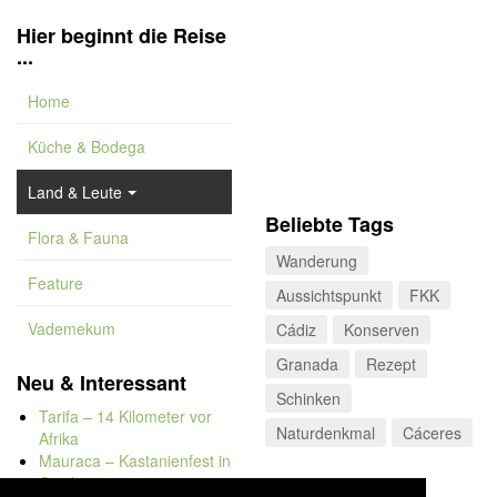
Hier beginnt die Reise
...
Home
Küche & Bodega
Land & Leute
Beliebte Tags
Flora & Fauna
Wanderung
Feature
Aussichtspunkt
FKK
Vademekum
Cádiz
Konserven
Granada
Rezept
Neu & Interessant
Schinken
Tarifa – 14 Kilometer vor
Naturdenkmal
Cáceres
Afrika
Mauraca – Kastanienfest in
Capileira