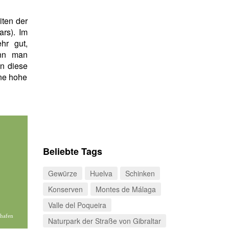
iten der
ars). Im
hr gut,
enn man
n diese
ine hohe
Beliebte Tags
Gewürze
Huelva
Schinken
Konserven
Montes de Málaga
Valle del Poqueira
thafen
Naturpark der Straße von Gibraltar