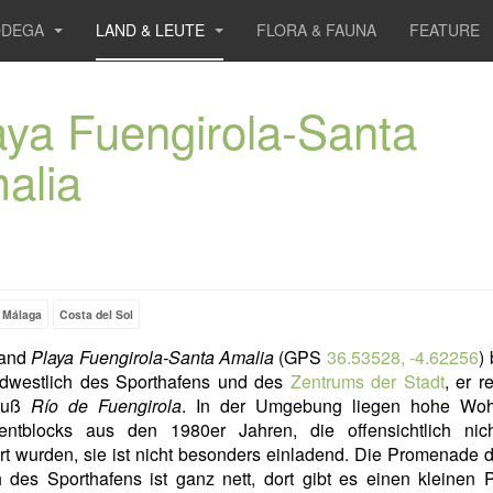
ODEGA
LAND & LEUTE
FLORA & FAUNA
FEATURE
aya Fuengirola-Santa
alia
Málaga
Costa del Sol
rand
Playa Fuengirola-Santa Amalia
(GPS
36.53528, -4.62256
)
üdwestlich des Sporthafens und des
Zentrums der Stadt
, er r
luß
Río de Fuengirola
. In der Umgebung liegen hohe Wo
entblocks aus den 1980er Jahren, die offensichtlich nic
rt wurden, sie ist nicht besonders einladend. Die Promenade d
 des Sporthafens ist ganz nett, dort gibt es einen kleinen 