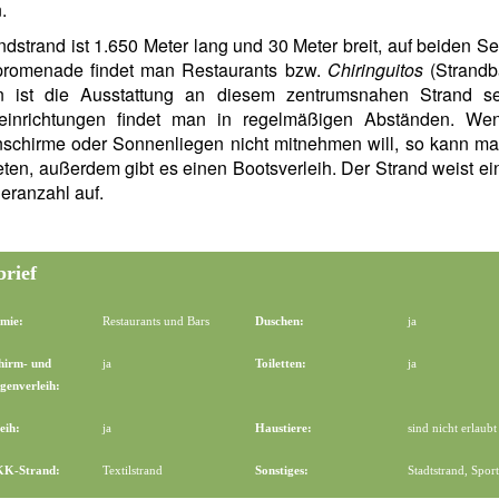
.
dstrand ist 1.650 Meter lang und 30 Meter breit, auf beiden Se
promenade findet man Restaurants bzw.
Chiringuitos
(Strandb
n ist die Ausstattung an diesem zentrumsnahen Strand se
reinrichtungen findet man in regelmäßigen Abständen. W
schirme oder Sonnenliegen nicht mitnehmen will, so kann ma
eten, außerdem gibt es einen Bootsverleih. Der Strand weist e
eranzahl auf.
brief
mie:
Restaurants und Bars
Duschen:
ja
hirm- und
ja
Toiletten:
ja
genverleih:
eih:
ja
Haustiere:
sind nicht erlaubt
FKK-Strand:
Textilstrand
Sonstiges:
Stadtstrand, Spor