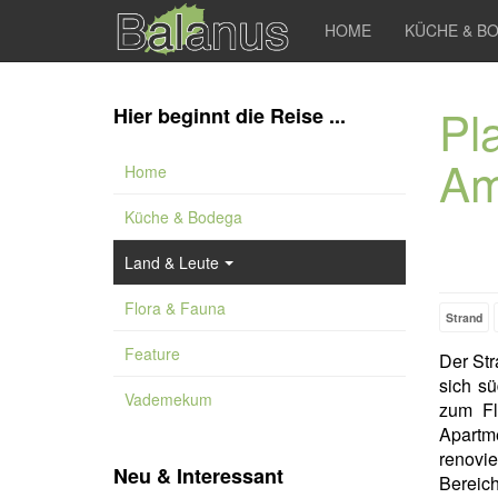
HOME
KÜCHE & B
Pl
Hier beginnt die Reise ...
Am
Home
Küche & Bodega
Land & Leute
Flora & Fauna
Strand
Feature
Der St
sich s
Vademekum
zum F
Apartm
renovie
Neu & Interessant
Bereich