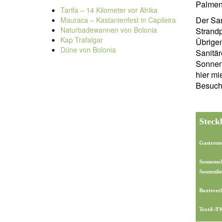
Palmen
Tarifa – 14 Kilometer vor Afrika
Der San
Mauraca – Kastanienfest in Capileira
Naturbadewannen von Bolonia
Strand
Kap Trafalgar
Übrige
Düne von Bolonia
Sanitä
Sonnen
hier mi
Besuch
Steck
Gastrono
Sonnensc
Sonnenlie
Bootsverl
Textil-/