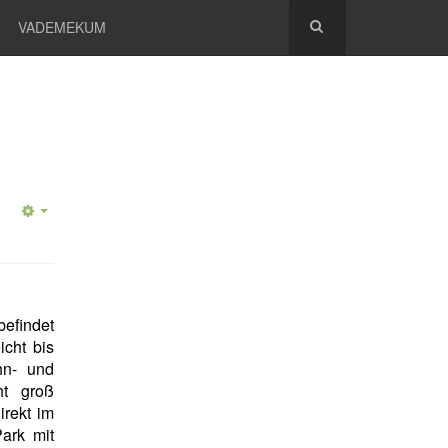
VADEMEKUM
 befindet
eicht bis
hn- und
ht groß
irekt im
Park mit