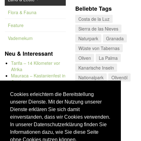
Beliebte Tags
Flora & Fauna
Costa de la Luz
Feature
Sierra de las Nieves
Vademekum
Naturpark
Granada
Wüste von Tabernas
Neu & Interessant
Oliven
La Palma
Tarifa – 14 Kilometer vor
Kanarische Inseln
Afrika
Mauraca – Kastanienfest in
Nationalpark
Olivenöl
Capileira
Naturbadewannen von
Bolonia
Cookies erleichtern die Bereitstellung
Kap Trafalgar
unserer Dienste. Mit der Nutzung unserer
Düne von Bolonia
Dienste erklären Sie sich damit
einverstanden, dass wir Cookies verwenden.
In unserer Datenschutzerklärung finden Sie
Informationen dazu, wie Sie diese Seite
ohne Cookies nutzen können.