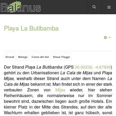
Playa La Butibamba
Strand
Málaga
Costa del Sol
Blaue Flagge
Der Strand
Playa La Butibamba
(GPS
36.50232, -4.67936
)
gehört zu den Urbanisationen
La Cala de Mijas
und
Playa
Mijas,
weshalb dieser Strand auch unter dem Namen
La
Cala de Mijas
bekannt ist. Man findet sich in einer der stark
verbauten Zonen von
Mijas
wieder, hier stehen
Reihenhäusern, die normalerweise nur im Sommer
bewohnt sind, dazwischen liegen auch große Hotels. Ein
kleiner Platz in der Mitte des Strandes, auf dem der alte
Wachturm erhalten geblieben ist, ist ganz hübsch, sonst