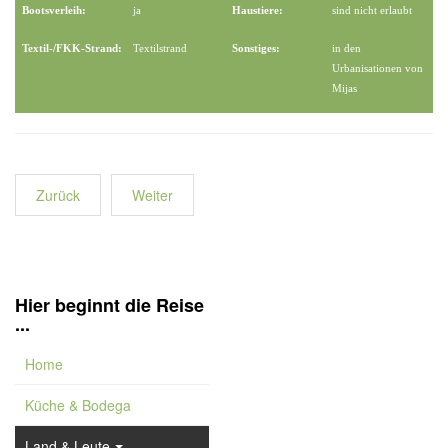
Bootsverleih:
ja
Haustiere:
sind nicht erlaubt
Textil-/FKK-Strand:
Textilstrand
Sonstiges:
in den
Urbanisationen von
Mijas
Zurück
Weiter
Hier beginnt die Reise
...
Home
Küche & Bodega
Land & Leute