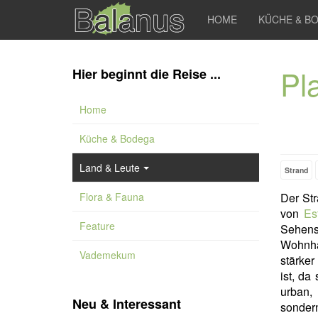
HOME
KÜCHE & B
Pl
Hier beginnt die Reise ...
Home
Küche & Bodega
Land & Leute
Strand
Flora & Fauna
Der St
von
Es
Feature
Sehens
Wohnhäu
Vademekum
stärker
ist, da
urban,
Neu & Interessant
sonder