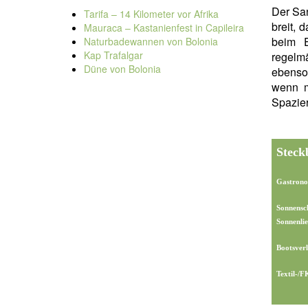
Der Sa
Tarifa – 14 Kilometer vor Afrika
breit, 
Mauraca – Kastanienfest in Capileira
beim E
Naturbadewannen von Bolonia
Kap Trafalgar
regelmä
Düne von Bolonia
ebenso 
wenn m
Spazie
Steck
Gastrono
Sonnensc
Sonnenlie
Bootsverl
Textil-/