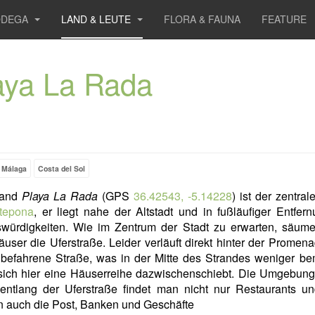
ODEGA
LAND & LEUTE
FLORA & FAUNA
FEATURE
aya La Rada
Málaga
Costa del Sol
rand
Playa La Rada
(GPS
36.42543, -5.14228
) ist der zentral
tepona
, er liegt nahe der Altstadt und in fußläufiger Entfer
würdigkeiten. Wie im Zentrum der Stadt zu erwarten, säum
ser die Uferstraße. Leider verläuft direkt hinter der Promen
 befahrene Straße, was in der Mitte des Strandes weniger b
 sich hier eine Häuserreihe dazwischenschiebt. Die Umgebung 
 entlang der Uferstraße findet man nicht nur Restaurants un
n auch die Post, Banken und Geschäfte