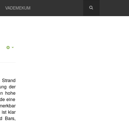
VADEMEKUM
e Strand
nung der
en hohe
ade eine
emerkbar
ist klar
d Bars,