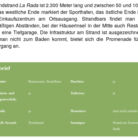
ndstrand
La Rada
ist 2.300 Meter lang und zwischen 50 und 1
das westliche Ende markiert der Sporthafen, das östliche Ende 
inkaufszentrum am Ortsausgang. Strandbars findet man 
ßigen Abständen, bei der Häuserinsel in der Mitte auch Rest
eine Tiefgarage. Die Infrastruktur am Strand ist ausgezeichn
an nicht zum Baden kommt, bietet sich die Promenade fü
rgang an.
brief
mie:
Restaurants, Strandbars
Duschen:
ja
hirm- und
ja
Toiletten:
ja
genverleih:
eih:
ja
Haustiere:
sind nicht erlaubt
FKK-Strand:
Textilstand
Sonstiges:
Strand im Zentru
Stadt