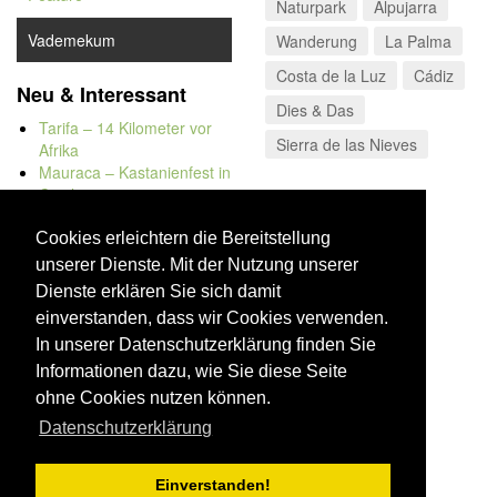
Naturpark
Alpujarra
Vademekum
Wanderung
La Palma
Costa de la Luz
Cádiz
Neu & Interessant
Dies & Das
Tarifa – 14 Kilometer vor
Sierra de las Nieves
Afrika
Mauraca – Kastanienfest in
Capileira
Naturbadewannen von
Bolonia
Cookies erleichtern die Bereitstellung
Kap Trafalgar
unserer Dienste. Mit der Nutzung unserer
Düne von Bolonia
Dienste erklären Sie sich damit
einverstanden, dass wir Cookies verwenden.
In unserer Datenschutzerklärung finden Sie
Informationen dazu, wie Sie diese Seite
ohne Cookies nutzen können.
Datenschutzerklärung
Einverstanden!