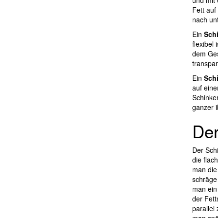
und mit 
Fett auf
nach un
Ein
Sch
flexibel
dem Gesc
transpa
Ein
Sch
auf eine
Schinken
ganzer i
Der
Der Schi
die flac
man die 
schräge 
man ein 
der Fett
parallel