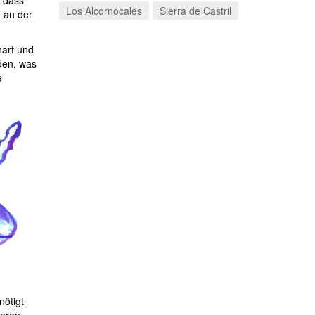
, dass
Los Alcornocales
Sierra de Castril
e an der
harf und
iden, was
e
nötigt