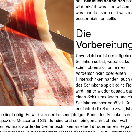
den
Schinken schneiden
sol
wird erklärt, was man wissen 
was man tun kann und was m
besser nicht tun sollte.
Die
Vorbereitun
Unverzichtbar ist der luftgetr
Schinken selbst, wobei es kei
spielt, ob es sich um einen
Vorderschinken oder einen
Hinterschinken handelt; auch d
des Schinkens spielt keine Rol
wird immer wieder gesagt, d
einen Schinkenständer und ei
Schinkenmesser benötigt. Da
erleichtert die Sache zwar, ist
bedingt nötig. Es wird von der tausendjährigen Kunst des Schinkensch
 spezielle Messer und Ständer sind erst seit einigen Jahrzehnten weit
en. Vormals wurde der Serranoschinken an eine Tür oder an ein Regal