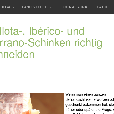
ODEGA
LAND & LEUTE
FLORA & FAUNA
FEATURE
lota-, Ibérico- und
rrano-Schinken richtig
hneiden
Wenn man einen ganzen
Serranoschinken erworben od
geschenkt bekommen hat, stell
früher oder später die Frage,