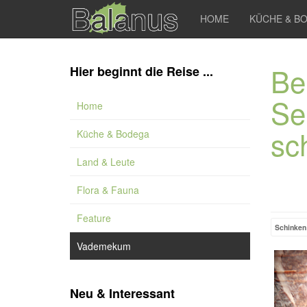
HOME
KÜCHE & B
Bel
Hier beginnt die Reise ...
Se
Home
sc
Küche & Bodega
Land & Leute
Flora & Fauna
Feature
Schinken
Vademekum
Neu & Interessant