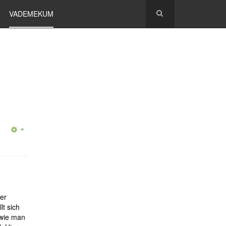
VADEMEKUM
er
t sich
 wie man