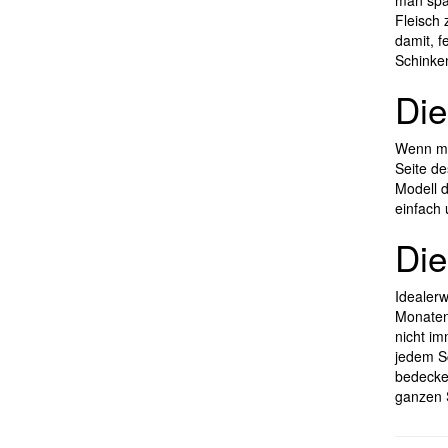
man spä
Fleisch 
damit, f
Schinke
Die
Wenn ma
Seite de
Modell 
einfach
Die
Idealerw
Monaten 
nicht im
jedem Sc
bedecken
ganzen 