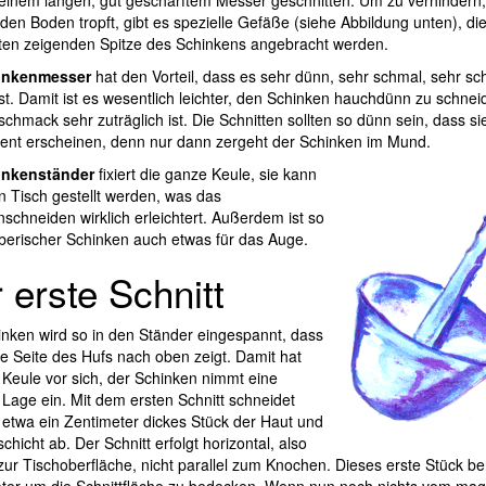
einem langen, gut geschärftem Messer geschnitten. Um zu verhindern
 den Boden tropft, gibt es spezielle Gefäße (siehe Abbildung unten), di
ten zeigenden Spitze des Schinkens angebracht werden.
inkenmesser
hat den Vorteil, dass es sehr dünn, sehr schmal, sehr sc
 ist. Damit ist es wesentlich leichter, den Schinken hauchdünn zu schne
hmack sehr zuträglich ist. Die Schnitten sollten so dünn sein, dass si
rent erscheinen, denn nur dann zergeht der Schinken im Mund.
inkenständer
fixiert die ganze Keule, sie kann
n Tisch gestellt werden, was das
schneiden wirklich erleichtert. Außerdem ist so
berischer Schinken auch etwas für das Auge.
 erste Schnitt
nken wird so in den Ständer eingespannt, dass
he Seite des Hufs nach oben zeigt. Damit hat
Keule vor sich, der Schinken nimmt eine
Lage ein. Mit dem ersten Schnitt schneidet
etwa ein Zentimeter dickes Stück der Haut und
schicht ab. Der Schnitt erfolgt horizontal, also
 zur Tischoberfläche, nicht parallel zum Knochen. Dieses erste Stück be