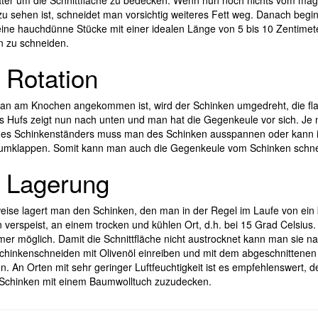
ter um die Schnittfläche zu bedecken. Wenn nun noch nichts vom ma
zu sehen ist, schneidet man vorsichtig weiteres Fett weg. Danach begi
eine hauchdünne Stücke mit einer idealen Länge von 5 bis 10 Zentime
n zu schneiden.
 Rotation
n am Knochen angekommen ist, wird der Schinken umgedreht, die fl
s Hufs zeigt nun nach unten und man hat die Gegenkeule vor sich. Je
des Schinkenständers muss man des Schinken ausspannen oder kann 
 umklappen. Somit kann man auch die Gegenkeule vom Schinken schne
 Lagerung
eise lagert man den Schinken, den man in der Regel im Laufe von ein 
verspeist, an einem trocken und kühlen Ort, d.h. bei 15 Grad Celsius. 
mer möglich. Damit die Schnittfläche nicht austrocknet kann man sie n
hinkenschneiden mit Olivenöl einreiben und mit dem abgeschnittenen 
. An Orten mit sehr geringer Luftfeuchtigkeit ist es empfehlenswert, d
Schinken mit einem Baumwolltuch zuzudecken.