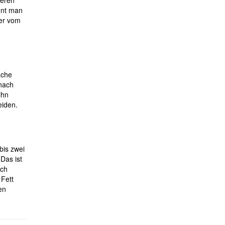
geren
nnt man
ter vom
ache
 nach
ihn
iden.
bis zwei
Das ist
ach
Fett
en