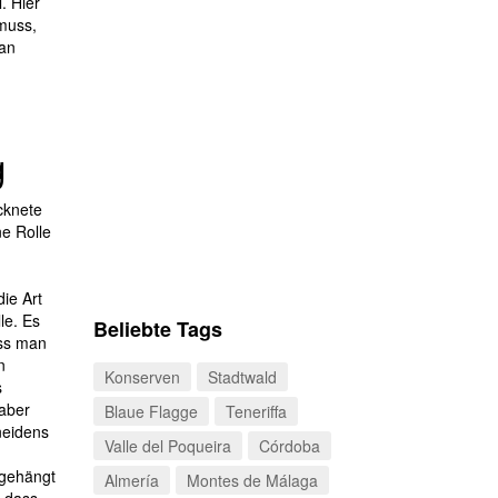
l. Hier
muss,
an
g
ocknete
ne Rolle
ie Art
le. Es
Beliebte Tags
ass man
n
Konserven
Stadtwald
s
 aber
Blaue Flagge
Teneriffa
neidens
Valle del Poqueira
Córdoba
 gehängt
Almería
Montes de Málaga