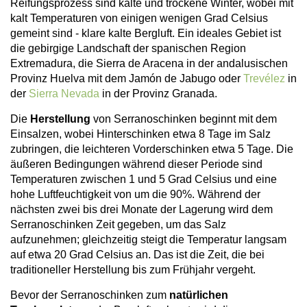
Reifungsprozess sind kalte und trockene Winter, wobei mit
kalt Temperaturen von einigen wenigen Grad Celsius
gemeint sind - klare kalte Bergluft. Ein ideales Gebiet ist
die gebirgige Landschaft der spanischen Region
Extremadura, die Sierra de Aracena in der andalusischen
Provinz Huelva mit dem Jamón de Jabugo oder
Trevélez
in
der
Sierra Nevada
in der Provinz Granada.
Die
Herstellung
von Serranoschinken beginnt mit dem
Einsalzen, wobei Hinterschinken etwa 8 Tage im Salz
zubringen, die leichteren Vorderschinken etwa 5 Tage. Die
äußeren Bedingungen während dieser Periode sind
Temperaturen zwischen 1 und 5 Grad Celsius und eine
hohe Luftfeuchtigkeit von um die 90%. Während der
nächsten zwei bis drei Monate der Lagerung wird dem
Serranoschinken Zeit gegeben, um das Salz
aufzunehmen; gleichzeitig steigt die Temperatur langsam
auf etwa 20 Grad Celsius an. Das ist die Zeit, die bei
traditioneller Herstellung bis zum Frühjahr vergeht.
Bevor der Serranoschinken zum
natürlichen